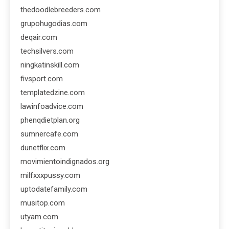
thedoodlebreeders.com
grupohugodias.com
deqair.com
techsilvers.com
ningkatinskill.com
fivsport.com
templatedzine.com
lawinfoadvice.com
phenqdietplan.org
sumnercafe.com
dunetflix.com
movimientoindignados.org
milfxxxpussy.com
uptodatefamily.com
musitop.com
utyam.com