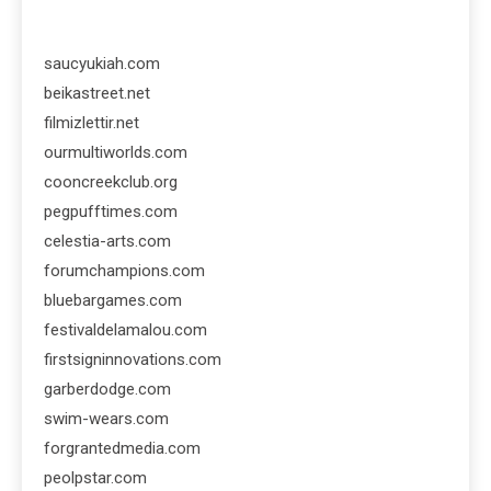
saucyukiah.com
beikastreet.net
filmizlettir.net
ourmultiworlds.com
cooncreekclub.org
pegpufftimes.com
celestia-arts.com
forumchampions.com
bluebargames.com
festivaldelamalou.com
firstsigninnovations.com
garberdodge.com
swim-wears.com
forgrantedmedia.com
peolpstar.com