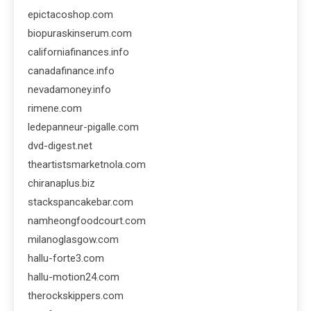
epictacoshop.com
biopuraskinserum.com
californiafinances.info
canadafinance.info
nevadamoney.info
rimene.com
ledepanneur-pigalle.com
dvd-digest.net
theartistsmarketnola.com
chiranaplus.biz
stackspancakebar.com
namheongfoodcourt.com
milanoglasgow.com
hallu-forte3.com
hallu-motion24.com
therockskippers.com