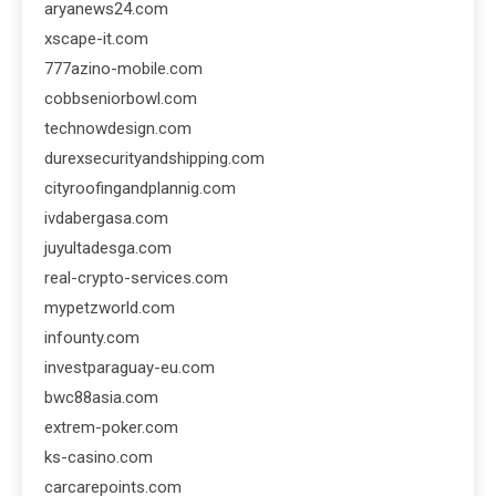
aryanews24.com
xscape-it.com
777azino-mobile.com
cobbseniorbowl.com
technowdesign.com
durexsecurityandshipping.com
cityroofingandplannig.com
ivdabergasa.com
juyultadesga.com
real-crypto-services.com
mypetzworld.com
infounty.com
investparaguay-eu.com
bwc88asia.com
extrem-poker.com
ks-casino.com
carcarepoints.com