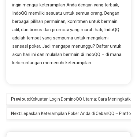
ingin menguji keterampilan Anda dengan yang terbaik,
IndoQQ memiliki sesuatu untuk semua orang. Dengan
berbagai pilihan permainan, komitmen untuk bermain
adil, dan bonus dan promosi yang murah hati, IndoQQ
adalah tempat yang sempurna untuk mengalami
sensasi poker. Jadi mengapa menunggu? Daftar untuk
akun hari ini dan mulailah bermain di IndoQQ – di mana
keberuntungan memenuhi keterampilan.
Previous:
Kekuatan Login DominoQQ Utama: Cara Meningkatkan
Next:
Lepaskan Keterampilan Poker Anda di CebanQQ – Platform 