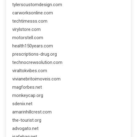
tylerscustomdesign.com
carworksonline.com
techtimesss.com
virylstore.com
motorstell.com
health150years.com
prescriptions-drug.org
technocrewsolution.com
viraltokvibes.com
vivianebritoimoveis.com
magforbes.net
monkeycap.org
sdenix.net
amarinhillcrest.com
the-tourist.org
advogato.net
isafebag.net