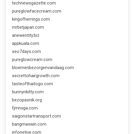
technewsgazette.com
pureglowfacecream.com
kingofherrings.com
mrbetjapan.com
anewentity.biz
appkuala.com
seo7days.com
pureglowcream.com
bloemenbezorgenvandaag.com
secrettohairgrowth.com
tasteofthaitogo.com
bunnynkitty.com
bezopasnik.org
fjmnxga.com
saigonstartransport.com
bangmaxwin.com
infonetive.com