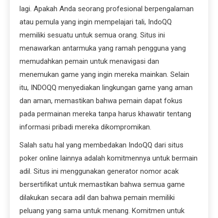
lagi. Apakah Anda seorang profesional berpengalaman
atau pemula yang ingin mempelajari tali, IndoQQ
memiliki sesuatu untuk semua orang. Situs ini
menawarkan antarmuka yang ramah pengguna yang
memudahkan pemain untuk menavigasi dan
menemukan game yang ingin mereka mainkan. Selain
itu, INDOQQ menyediakan lingkungan game yang aman
dan aman, memastikan bahwa pemain dapat fokus
pada permainan mereka tanpa harus khawatir tentang
informasi pribadi mereka dikompromikan.
Salah satu hal yang membedakan IndoQQ dari situs
poker online lainnya adalah komitmennya untuk bermain
adil. Situs ini menggunakan generator nomor acak
bersertifikat untuk memastikan bahwa semua game
dilakukan secara adil dan bahwa pemain memiliki
peluang yang sama untuk menang. Komitmen untuk