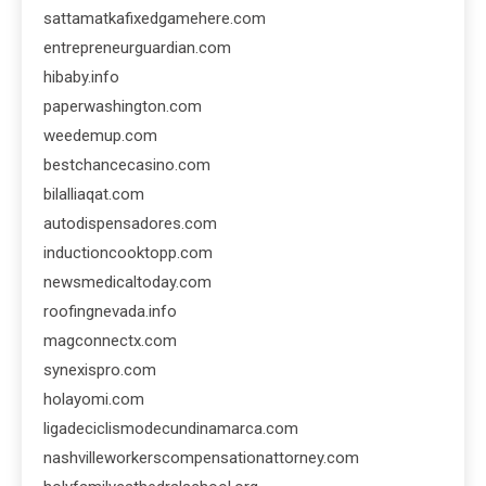
sattamatkafixedgamehere.com
entrepreneurguardian.com
hibaby.info
paperwashington.com
weedemup.com
bestchancecasino.com
bilalliaqat.com
autodispensadores.com
inductioncooktopp.com
newsmedicaltoday.com
roofingnevada.info
magconnectx.com
synexispro.com
holayomi.com
ligadeciclismodecundinamarca.com
nashvilleworkerscompensationattorney.com