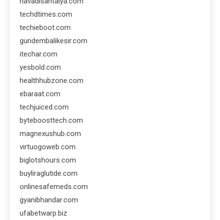
havadisantalya.com
techdtimes.com
techieboot.com
gundembalikesir.com
itechar.com
yesbold.com
healthhubzone.com
ebaraat.com
techjuiced.com
byteboosttech.com
magnexushub.com
virtuogoweb.com
biglotshours.com
buyliraglutide.com
onlinesafemeds.com
gyanibhandar.com
ufabetwarp.biz