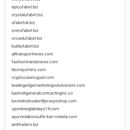
epicufabet.biz
crystalufabet.biz
ufabetok.biz
everufabet.biz
crowdufabet.biz
buildufabet.biz
alltransportnews.com
fashiontrandsnews.com
bbcreporters.com
cryptocasinoguid.com
leadingedgemarketingsolutionsmi.com
kastratigeneralcontractinginc.co
bestwholesalenfljerseysshop.com
openlivinglabdays14.com
ayurvedakonsultti-kari-nokela.com
antitraders.biz