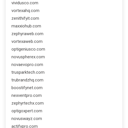
vividusco.com
vortexahq.com
zenithifyit.com
maxxiohub.com
zephyraweb.com
vortexaweb.com
optigeniusco.com
novuspherex.com
novaevopro.com
trusparktech.com
trubrandzhq.com
boostifynet.com
nexventpro.com
zephyrtechx.com
optigoxpert.com
novuswayz.com
actifypro.com