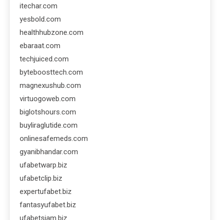
itechar.com
yesbold.com
healthhubzone.com
ebaraat.com
techjuiced.com
byteboosttech.com
magnexushub.com
virtuogoweb.com
biglotshours.com
buyliraglutide.com
onlinesafemeds.com
gyanibhandar.com
ufabetwarp.biz
ufabetclip.biz
expertufabet.biz
fantasyufabet.biz
ufabetsiam.biz