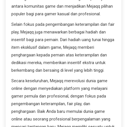
antara komunitas game dan menjadikan Mejaqq pilihan
populer bagi para gamer kasual dan profesional.
Selain fokus pada pengembangan keterampilan dan fair
play, Mejaqq juga menawarkan berbagai hadiah dan
insentif bagi para pemain. Dari hadiah uang tunai hingga
item eksklusif dalam game, Mejaqq memberi
penghargaan kepada pemain atas keterampilan dan
dedikasi mereka, memberikan insentif ekstra untuk
berkembang dan bersaing di level yang lebih tinggi.
Secara keseluruhan, Mejaqq merevolusi dunia game
online dengan menyediakan platform yang melayani
gamer pemula dan profesional, dengan fokus pada
pengembangan keterampilan, fair play, dan
penghargaan. Baik Anda baru memulai dunia game
online atau seorang profesional berpengalaman yang
mencari tantangan baru, Mejaqq memiliki sesuatu untuk