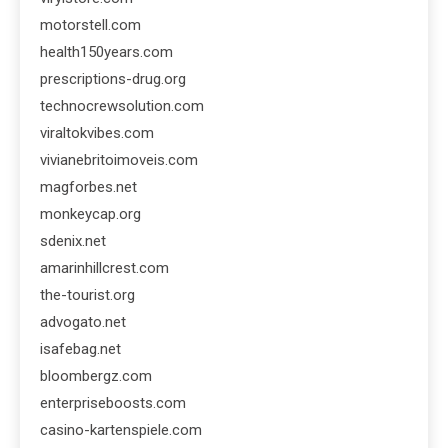
motorstell.com
health150years.com
prescriptions-drug.org
technocrewsolution.com
viraltokvibes.com
vivianebritoimoveis.com
magforbes.net
monkeycap.org
sdenix.net
amarinhillcrest.com
the-tourist.org
advogato.net
isafebag.net
bloombergz.com
enterpriseboosts.com
casino-kartenspiele.com