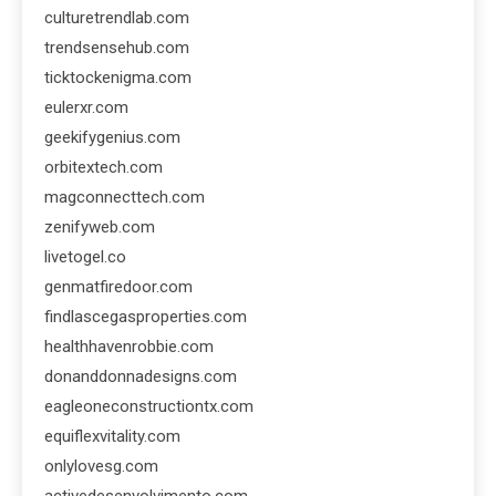
culturetrendlab.com
trendsensehub.com
ticktockenigma.com
eulerxr.com
geekifygenius.com
orbitextech.com
magconnecttech.com
zenifyweb.com
livetogel.co
genmatfiredoor.com
findlascegasproperties.com
healthhavenrobbie.com
donanddonnadesigns.com
eagleoneconstructiontx.com
equiflexvitality.com
onlylovesg.com
activedesenvolvimento.com