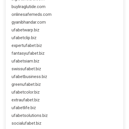
buyliraglutide.com
onlinesafemeds.com
gyanibhandar.com
ufabetwarp.biz
ufabetclip.biz
expertufabet.biz
fantasyufabet.biz
ufabetsiam.biz
swissufabet.biz
ufabetbusiness.biz
greenufabet.biz
ufabetcolor.biz
extraufabet.biz
ufabetlife.biz
ufabetsolutions.biz
socialufabet.biz