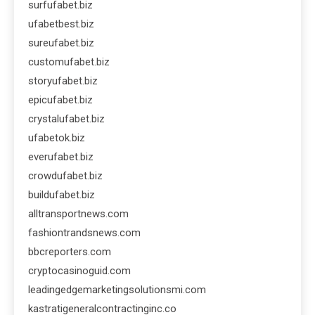
surfufabet.biz
ufabetbest.biz
sureufabet.biz
customufabet.biz
storyufabet.biz
epicufabet.biz
crystalufabet.biz
ufabetok.biz
everufabet.biz
crowdufabet.biz
buildufabet.biz
alltransportnews.com
fashiontrandsnews.com
bbcreporters.com
cryptocasinoguid.com
leadingedgemarketingsolutionsmi.com
kastratigeneralcontractinginc.co