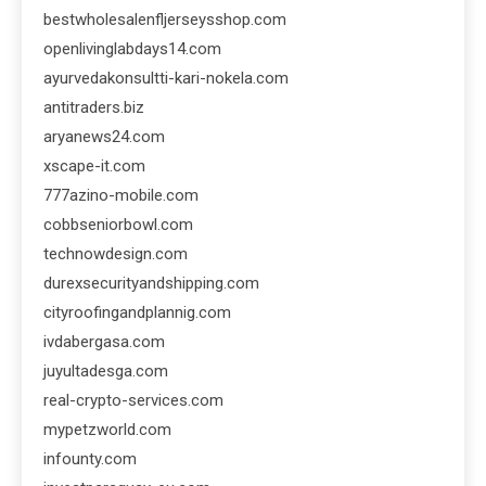
bestwholesalenfljerseysshop.com
openlivinglabdays14.com
ayurvedakonsultti-kari-nokela.com
antitraders.biz
aryanews24.com
xscape-it.com
777azino-mobile.com
cobbseniorbowl.com
technowdesign.com
durexsecurityandshipping.com
cityroofingandplannig.com
ivdabergasa.com
juyultadesga.com
real-crypto-services.com
mypetzworld.com
infounty.com