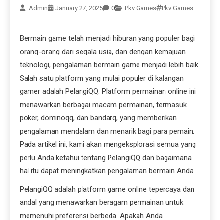
Admin
January 27, 2025
0
Pkv Games
Pkv Games
Bermain game telah menjadi hiburan yang populer bagi
orang-orang dari segala usia, dan dengan kemajuan
teknologi, pengalaman bermain game menjadi lebih baik.
Salah satu platform yang mulai populer di kalangan
gamer adalah PelangiQQ. Platform permainan online ini
menawarkan berbagai macam permainan, termasuk
poker, dominoqq, dan bandarq, yang memberikan
pengalaman mendalam dan menarik bagi para pemain.
Pada artikel ini, kami akan mengeksplorasi semua yang
perlu Anda ketahui tentang PelangiQQ dan bagaimana
hal itu dapat meningkatkan pengalaman bermain Anda.
PelangiQQ adalah platform game online tepercaya dan
andal yang menawarkan beragam permainan untuk
memenuhi preferensi berbeda. Apakah Anda