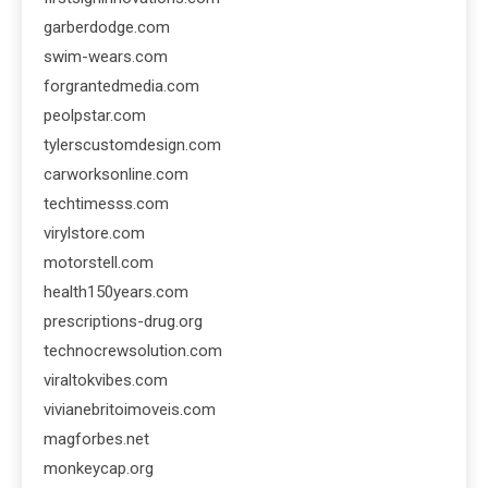
garberdodge.com
swim-wears.com
forgrantedmedia.com
peolpstar.com
tylerscustomdesign.com
carworksonline.com
techtimesss.com
virylstore.com
motorstell.com
health150years.com
prescriptions-drug.org
technocrewsolution.com
viraltokvibes.com
vivianebritoimoveis.com
magforbes.net
monkeycap.org