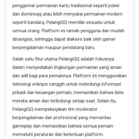
penggemar permainan kartu tradisional seperti poker
dan dominoqq atau lebih menyukai permainan modern
seperti bandarq, PelangiQQ memiliki sesuatu untuk
semua orang. Platform ini ramah pengguna dan mudah
dinavigasi, sehingga dapat diakses baik oleh gamer
berpengalaman maupun pendatang baru.
Salah satu fitur utama PelangiQQ adalah fokusnya
dalam menyediakan lingkungan permainan yang aman
dan adil bagi para pemainnya. Platform ini menggunakan
teknologi enkripsi canggih untuk melindungi informasi
pribadi dan keuangan pemain, memastikan bahwa data
mereka aman dan terlindungi setiap saat. Selain itu,
PelangiQQ mempekerjakan tim moderator
berpengalaman dan profesional yang memantau
gameplay dan memastikan bahwa semua pemain
mematuhi peraturan dan ketentuan platform.