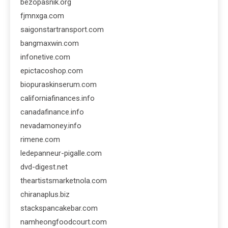
bezopasnik.org
fjmnxga.com
saigonstartransport.com
bangmaxwin.com
infonetive.com
epictacoshop.com
biopuraskinserum.com
californiafinances.info
canadafinance.info
nevadamoney.info
rimene.com
ledepanneur-pigalle.com
dvd-digest.net
theartistsmarketnola.com
chiranaplus.biz
stackspancakebar.com
namheongfoodcourt.com