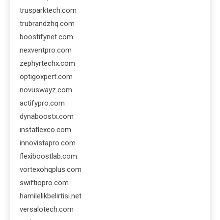
trusparktech.com
trubrandzhq.com
boostifynet.com
nexventpro.com
zephyrtechx.com
optigoxpert.com
novuswayz.com
actifypro.com
dynaboostx.com
instaflexco.com
innovistapro.com
flexiboostlab.com
vortexohqplus.com
swiftiopro.com
hamilelikbelirtisi.net
versalotech.com