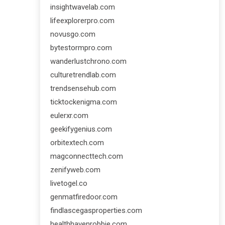
insightwavelab.com
lifeexplorerpro.com
novusgo.com
bytestormpro.com
wanderlustchrono.com
culturetrendlab.com
trendsensehub.com
ticktockenigma.com
eulerxr.com
geekifygenius.com
orbitextech.com
magconnecttech.com
zenifyweb.com
livetogel.co
genmatfiredoor.com
findlascegasproperties.com
healthhavenrobbie.com