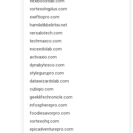
flexiboostlab.com
vortexohqplus.com
swiftiopro.com
hamilelikbelirtisi.net
versalotech.com
techmaxco.com
exceedolab.com
activaxio.com
dynabytesco.com
stylegurupro.com
datawizardslab.com
cubiqio.com
geeklifechronicle.com
infospherepro.com
foodiesavorpro.com
vortexohq.com
epicadventurepro.com