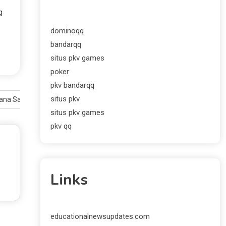
g
dominoqq
bandarqq
situs pkv games
poker
pkv bandarqq
situs pkv
Mana Saja
situs pkv games
pkv qq
Links
educationalnewsupdates.com