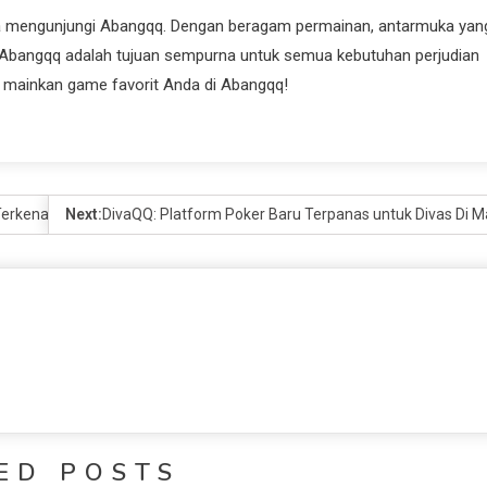
isa mengunjungi Abangqq. Dengan beragam permainan, antarmuka yan
 Abangqq adalah tujuan sempurna untuk semua kebutuhan perjudian
i mainkan game favorit Anda di Abangqq!
rkenal di Dunia Game Online
Next:
DivaQQ: Platform Poker Baru Terpanas untuk Divas Di 
ED POSTS