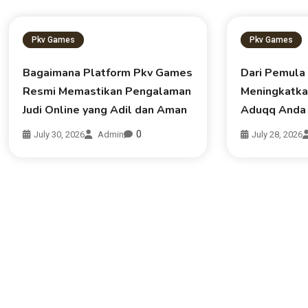
Pkv Games
Pkv Games
Bagaimana Platform Pkv Games
Dari Pemula 
Resmi Memastikan Pengalaman
Meningkatka
Judi Online yang Adil dan Aman
Aduqq Anda
0
July 30, 2026
Admin
July 28, 2026