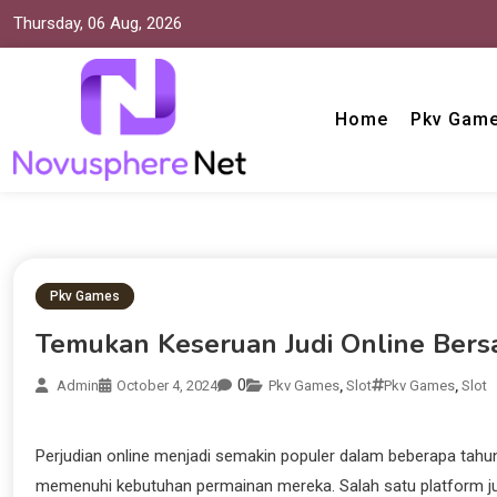
Thursday, 06 Aug, 2026
Home
Pkv Gam
Nikmati berbagai jenis permainan yang lengkap di situs Bandarqq te
Situs Bandarqq Terbaik dengan
Pkv Games
Temukan Keseruan Judi Online Ber
0
Admin
October 4, 2024
Pkv Games
,
Slot
Pkv Games
,
Slot
Perjudian online menjadi semakin populer dalam beberapa tahun 
memenuhi kebutuhan permainan mereka. Salah satu platform jud