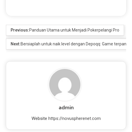
Previous:
Panduan Utama untuk Menjadi Pokerpelangi Pro
Next:
Bersiaplah untuk naik level dengan Depoqq: Game terpanas 
admin
Website
https://novuspherenet.com