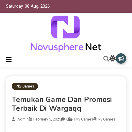
Saturday, 08 Aug, 2026
Nikmati berbagai jenis permainan yang lengkap di situs Bandarqq
Situs Bandarqq Terbaik dengan
terbaik. Pilih dari berbagai opsi poker yang menarik dan
menangkan hadiah besar setiap hari.
Game Terlengkap
Pkv Games
Temukan Game Dan Promosi
Terbaik Di Wargaqq
Admin
February 5, 2025
0
Pkv Games
Pkv Games