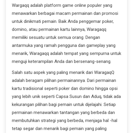
Wargaqq adalah platform game online populer yang
menawarkan berbagai macam permainan dan promosi
untuk dinikmati pemain. Baik Anda penggemar poker,
domino, atau permainan kartu lainnya, Waragaqq
memiliki sesuatu untuk semua orang. Dengan
antarmuka yang ramah pengguna dan gameplay yang
menarik, Waragaqq adalah tempat yang sempurna untuk
menguji keterampilan Anda dan bersenang-senang.
Salah satu aspek yang paling menarik dari WaragaqQ
adalah beragam pilihan permainannya. Dari permainan
kartu tradisional seperti poker dan domino hingga opsi
yang lebih unik seperti Capsa Susun dan Aduq, tidak ada
kekurangan pilihan bagi pemain untuk dijelajahi. Setiap
permainan menawarkan tantangan yang berbeda dan
membutuhkan strategi yang berbeda, menjaga hal -hal
tetap segar dan menarik bagi pemain yang paling