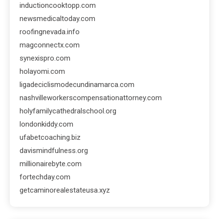
inductioncooktopp.com
newsmedicaltoday.com
roofingnevada.info
magconnectx.com
synexispro.com
holayomi.com
ligadeciclismodecundinamarca.com
nashvilleworkerscompensationattorney.com
holyfamilycathedralschool.org
londonkiddy.com
ufabetcoaching.biz
davismindfulness.org
millionairebyte.com
fortechday.com
getcaminorealestateusa.xyz