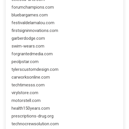
forumchampions.com
bluebargames.com
festivaldelamalou.com
firstsigninnovations.com
garberdodge.com
swim-wears.com
forgrantedmedia.com
peolpstar.com
tylerscustomdesign.com
carworksonline.com
techtimesss.com
virylstore.com
motorstell.com
health150years.com
prescriptions-drug.org
technocrewsolution.com