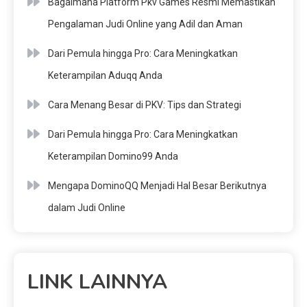
Bagaimana Platform Pkv Games Resmi Memastikan
Pengalaman Judi Online yang Adil dan Aman
Dari Pemula hingga Pro: Cara Meningkatkan
Keterampilan Aduqq Anda
Cara Menang Besar di PKV: Tips dan Strategi
Dari Pemula hingga Pro: Cara Meningkatkan
Keterampilan Domino99 Anda
Mengapa DominoQQ Menjadi Hal Besar Berikutnya
dalam Judi Online
LINK LAINNYA