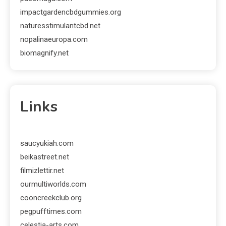
impactgardencbdgummies.org
naturesstimulantcbd.net
nopalinaeuropa.com
biomagnify.net
Links
saucyukiah.com
beikastreet.net
filmizlettir.net
ourmultiworlds.com
cooncreekclub.org
pegpufftimes.com
celestia-arts.com