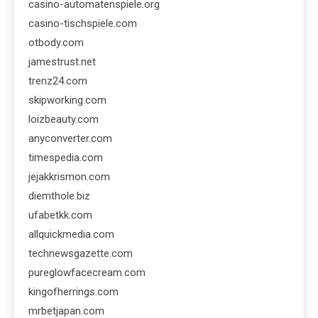
casino-automatenspiele.org
casino-tischspiele.com
otbody.com
jamestrust.net
trenz24.com
skipworking.com
loizbeauty.com
anyconverter.com
timespedia.com
jejakkrismon.com
diemthole.biz
ufabetkk.com
allquickmedia.com
technewsgazette.com
pureglowfacecream.com
kingofherrings.com
mrbetjapan.com