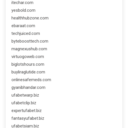
itechar.com
yesbold.com
healthhubzone.com
ebaraat.com
techjuiced.com
byteboosttech.com
magnexushub.com
virtuogoweb.com
biglotshours.com
buyliraglutide.com
onlinesafemeds.com
gyanibhandar.com
ufabetwarp.biz
ufabetclip.biz
expertufabet.biz
fantasyufabet.biz
ufabetsiam.biz