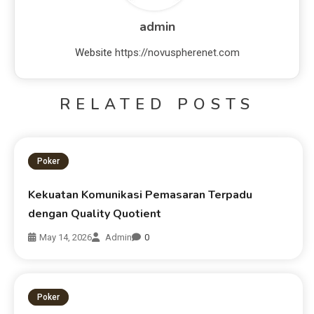
admin
Website
https://novuspherenet.com
RELATED POSTS
Poker
Kekuatan Komunikasi Pemasaran Terpadu
dengan Quality Quotient
May 14, 2026
Admin
0
Poker