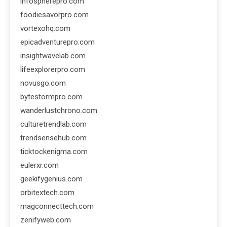
infospherepro.com
foodiesavorpro.com
vortexohq.com
epicadventurepro.com
insightwavelab.com
lifeexplorerpro.com
novusgo.com
bytestormpro.com
wanderlustchrono.com
culturetrendlab.com
trendsensehub.com
ticktockenigma.com
eulerxr.com
geekifygenius.com
orbitextech.com
magconnecttech.com
zenifyweb.com