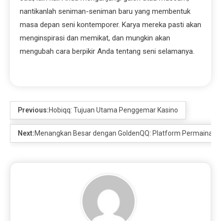
nantikanlah seniman-seniman baru yang membentuk
masa depan seni kontemporer. Karya mereka pasti akan
menginspirasi dan memikat, dan mungkin akan
mengubah cara berpikir Anda tentang seni selamanya.
Previous:
Hobiqq: Tujuan Utama Penggemar Kasino
Next:
Menangkan Besar dengan GoldenQQ: Platform Permainan O