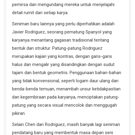
pemirsa dan mengundang mereka untuk menjelajahi
detail rumit dari setiap karya.
Seniman baru lainnya yang perlu diperhatikan adalah
Javier Rodriguez, seorang pematung Spanyol yang
karyanya menantang gagasan tradisional tentang
bentuk dan struktur. Patung-patung Rodriguez
merupakan kajian yang kontras, dengan garis-garis
halus dan mengalir yang disandingkan dengan sudut
tajam dan bentuk geometris. Penggunaan bahan-bahan
yang tidak konvensional, seperti logam daur ulang dan
benda-benda temuan, menambah unsur ketidakpastian
dan kegembiraan pada karyanya, menciptakan patung-
patung yang secara visual mencolok dan menggugah
pikiran.
Selain Chen dan Rodriguez, masih banyak lagi seniman
pendatang baru yang membentuk masa depan seni