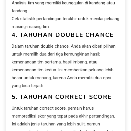
Analisis tim yang memiliki keunggulan di kandang atau
tandang.
Cek statistik pertandingan terakhir untuk menilai peluang
masing-masing tim.
4. TARUHAN DOUBLE CHANCE
Dalam taruhan double chance, Anda akan diberi pilihan
untuk memilih dua dari tiga kemungkinan hasil:
kemenangan tim pertama, hasil imbang, atau
kemenangan tim kedua. Ini memberikan peluang lebih
besar untuk menang, karena Anda memiliki dua opsi
yang bisa terjadi.
5. TARUHAN CORRECT SCORE
Untuk taruhan correct score, pemain harus
memprediksi skor yang tepat pada akhir pertandingan.
Ini adalah jenis taruhan yang lebih sulit, namun