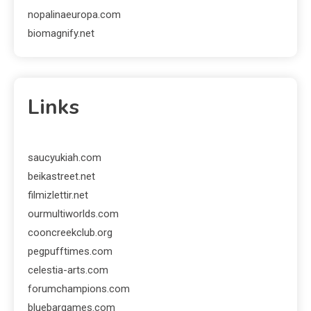
nopalinaeuropa.com
biomagnify.net
Links
saucyukiah.com
beikastreet.net
filmizlettir.net
ourmultiworlds.com
cooncreekclub.org
pegpufftimes.com
celestia-arts.com
forumchampions.com
bluebargames.com