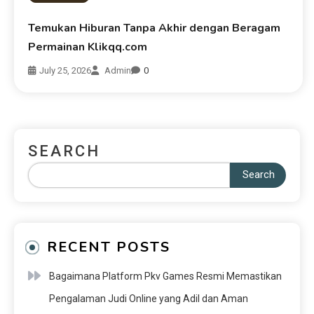
Temukan Hiburan Tanpa Akhir dengan Beragam
Permainan Klikqq.com
July 25, 2026
Admin
0
SEARCH
Search
RECENT POSTS
Bagaimana Platform Pkv Games Resmi Memastikan
Pengalaman Judi Online yang Adil dan Aman