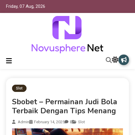
Friday, 07 Aug, 2026
Nikmati berbagai jenis permainan yang lengkap di situs Bandarqq
Situs Bandarqq Terbaik dengan
terbaik. Pilih dari berbagai opsi poker yang menarik dan
menangkan hadiah besar setiap hari.
Game Terlengkap
Slot
Sbobet – Permainan Judi Bola
Terbaik Dengan Tips Menang
Admin
February 14, 2025
0
Slot