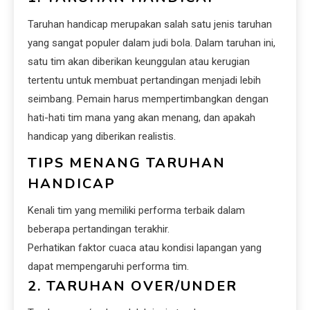
Taruhan handicap merupakan salah satu jenis taruhan
yang sangat populer dalam judi bola. Dalam taruhan ini,
satu tim akan diberikan keunggulan atau kerugian
tertentu untuk membuat pertandingan menjadi lebih
seimbang. Pemain harus mempertimbangkan dengan
hati-hati tim mana yang akan menang, dan apakah
handicap yang diberikan realistis.
TIPS MENANG TARUHAN
HANDICAP
Kenali tim yang memiliki performa terbaik dalam
beberapa pertandingan terakhir.
Perhatikan faktor cuaca atau kondisi lapangan yang
dapat mempengaruhi performa tim.
2. TARUHAN OVER/UNDER