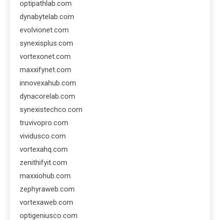
optipathlab.com
dynabytelab.com
evolvionet.com
synexisplus.com
vortexonet.com
maxxifynet.com
innovexahub.com
dynacorelab.com
synexistechco.com
truvivopro.com
vividusco.com
vortexahq.com
zenithifyit.com
maxxiohub.com
zephyraweb.com
vortexaweb.com
optigeniusco.com