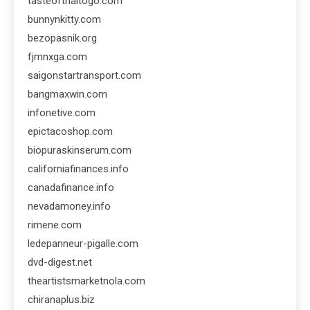
tasteofthaitogo.com
bunnynkitty.com
bezopasnik.org
fjmnxga.com
saigonstartransport.com
bangmaxwin.com
infonetive.com
epictacoshop.com
biopuraskinserum.com
californiafinances.info
canadafinance.info
nevadamoney.info
rimene.com
ledepanneur-pigalle.com
dvd-digest.net
theartistsmarketnola.com
chiranaplus.biz