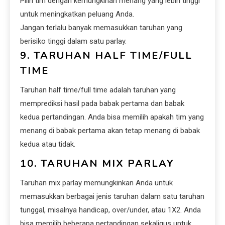
Pilih tim dengan kemungkinan menang yang lebih tinggi
untuk meningkatkan peluang Anda.
Jangan terlalu banyak memasukkan taruhan yang
berisiko tinggi dalam satu parlay.
9. TARUHAN HALF TIME/FULL
TIME
Taruhan half time/full time adalah taruhan yang
memprediksi hasil pada babak pertama dan babak
kedua pertandingan. Anda bisa memilih apakah tim yang
menang di babak pertama akan tetap menang di babak
kedua atau tidak.
10. TARUHAN MIX PARLAY
Taruhan mix parlay memungkinkan Anda untuk
memasukkan berbagai jenis taruhan dalam satu taruhan
tunggal, misalnya handicap, over/under, atau 1X2. Anda
bisa memilih beberapa pertandingan sekaligus untuk