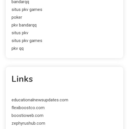
bandarqq
situs pkv games
poker
pkv bandarqq
situs pkv
situs pkv games
pkv qq
Links
educationalnewsupdates.com
flexiboostco.com
boostioweb.com
zephyrushub.com