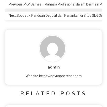
Previous:
PKV Games – Rahasia Profesional dalam Bermain Poke
Next:
Sbobet – Panduan Deposit dan Penarikan di Situs Slot Onlin
admin
Website
https://novuspherenet.com
RELATED POSTS