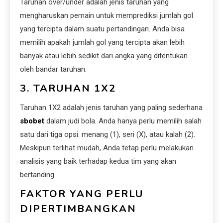
Taruhan over/under adalah jenis taruhan yang
mengharuskan pemain untuk memprediksi jumlah gol
yang tercipta dalam suatu pertandingan. Anda bisa
memilih apakah jumlah gol yang tercipta akan lebih
banyak atau lebih sedikit dari angka yang ditentukan
oleh bandar taruhan.
3. TARUHAN 1X2
Taruhan 1X2 adalah jenis taruhan yang paling sederhana
sbobet
dalam judi bola. Anda hanya perlu memilih salah
satu dari tiga opsi: menang (1), seri (X), atau kalah (2).
Meskipun terlihat mudah, Anda tetap perlu melakukan
analisis yang baik terhadap kedua tim yang akan
bertanding.
FAKTOR YANG PERLU
DIPERTIMBANGKAN