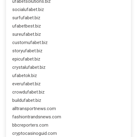
ufabetsolutions.biz
socialufabet.biz
surfufabet.biz
ufabetbest.biz
sureufabet.biz
customufabet.biz
storyufabet.biz
epicufabet.biz
crystalufabet.biz
ufabetok.biz
everufabet.biz
crowdufabet.biz
buildufabet.biz
alltransportnews.com
fashiontrandsnews.com
bbcreporters.com
cryptocasinoguid.com