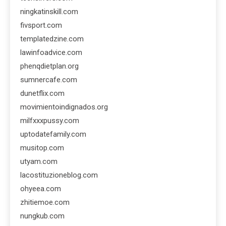
ningkatinskill.com
fivsport.com
templatedzine.com
lawinfoadvice.com
phenqdietplan.org
sumnercafe.com
dunetflix.com
movimientoindignados.org
milfxxxpussy.com
uptodatefamily.com
musitop.com
utyam.com
lacostituzioneblog.com
ohyeea.com
zhitiemoe.com
nungkub.com