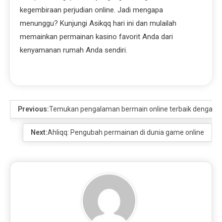
kegembiraan perjudian online. Jadi mengapa
menunggu? Kunjungi Asikqq hari ini dan mulailah
memainkan permainan kasino favorit Anda dari
kenyamanan rumah Anda sendiri.
Previous:
Temukan pengalaman bermain online terbaik dengan 
Next:
Ahliqq: Pengubah permainan di dunia game online