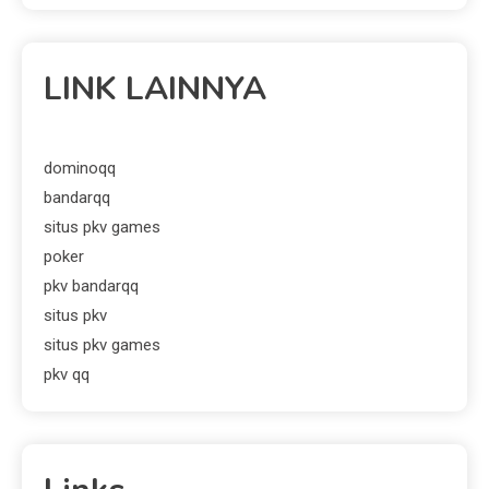
LINK LAINNYA
dominoqq
bandarqq
situs pkv games
poker
pkv bandarqq
situs pkv
situs pkv games
pkv qq