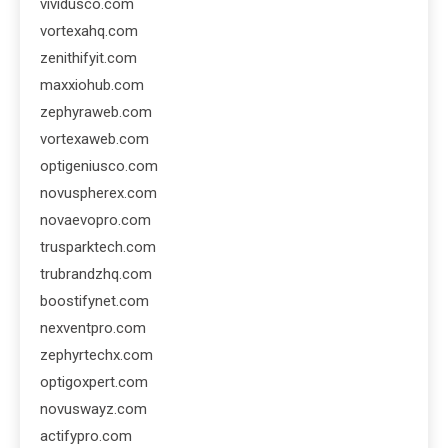
vividusco.com
vortexahq.com
zenithifyit.com
maxxiohub.com
zephyraweb.com
vortexaweb.com
optigeniusco.com
novuspherex.com
novaevopro.com
trusparktech.com
trubrandzhq.com
boostifynet.com
nexventpro.com
zephyrtechx.com
optigoxpert.com
novuswayz.com
actifypro.com