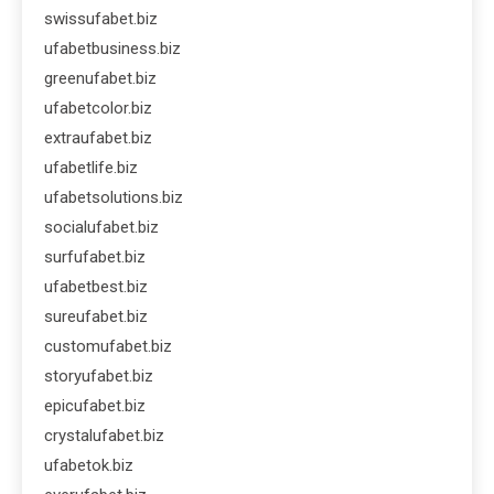
swissufabet.biz
ufabetbusiness.biz
greenufabet.biz
ufabetcolor.biz
extraufabet.biz
ufabetlife.biz
ufabetsolutions.biz
socialufabet.biz
surfufabet.biz
ufabetbest.biz
sureufabet.biz
customufabet.biz
storyufabet.biz
epicufabet.biz
crystalufabet.biz
ufabetok.biz