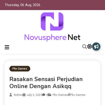
Thursday, 06 Aug, 2026
Nikmati berbagai jenis permainan yang lengkap di situs Bandarqq
Situs Bandarqq Terbaik dengan
terbaik. Pilih dari berbagai opsi poker yang menarik dan
menangkan hadiah besar setiap hari.
Game Terlengkap
Pkv Games
Rasakan Sensasi Perjudian
Online Dengan Asikqq
Admin
July 3, 2025
0
Pkv Games
Pkv Games