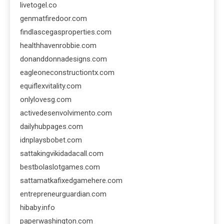
livetogel.co
genmatfiredoor.com
findlascegasproperties.com
healthhavenrobbie.com
donanddonnadesigns.com
eagleoneconstructiontx.com
equiflexvitality.com
onlylovesg.com
activedesenvolvimento.com
dailyhubpages.com
idnplaysbobet.com
sattakingvikidadacall.com
bestbolaslotgames.com
sattamatkafixedgamehere.com
entrepreneurguardian.com
hibaby.info
paperwashington.com