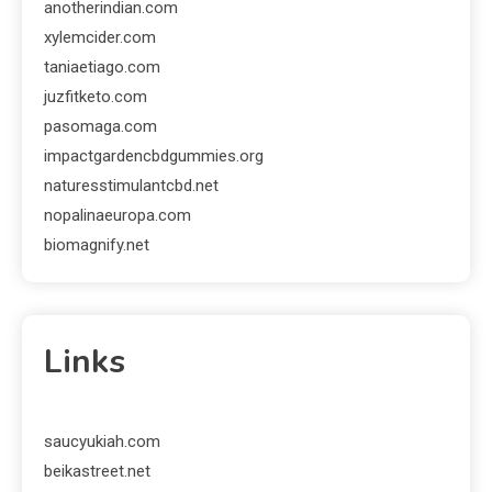
anotherindian.com
xylemcider.com
taniaetiago.com
juzfitketo.com
pasomaga.com
impactgardencbdgummies.org
naturesstimulantcbd.net
nopalinaeuropa.com
biomagnify.net
Links
saucyukiah.com
beikastreet.net