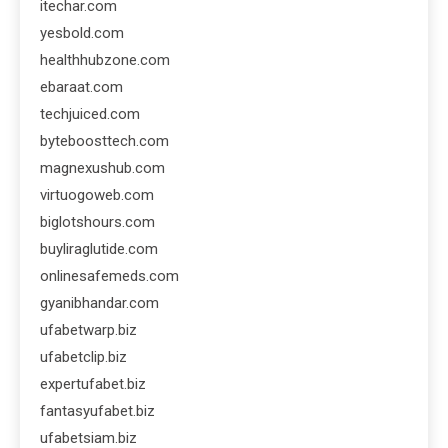
itechar.com
yesbold.com
healthhubzone.com
ebaraat.com
techjuiced.com
byteboosttech.com
magnexushub.com
virtuogoweb.com
biglotshours.com
buyliraglutide.com
onlinesafemeds.com
gyanibhandar.com
ufabetwarp.biz
ufabetclip.biz
expertufabet.biz
fantasyufabet.biz
ufabetsiam.biz