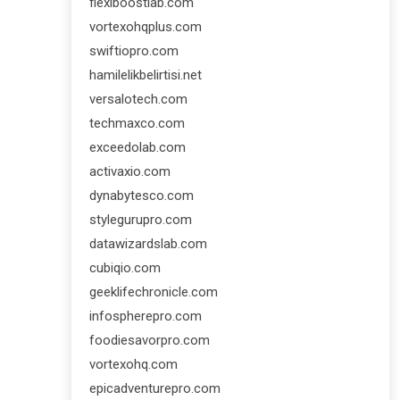
flexiboostlab.com
vortexohqplus.com
swiftiopro.com
hamilelikbelirtisi.net
versalotech.com
techmaxco.com
exceedolab.com
activaxio.com
dynabytesco.com
stylegurupro.com
datawizardslab.com
cubiqio.com
geeklifechronicle.com
infospherepro.com
foodiesavorpro.com
vortexohq.com
epicadventurepro.com