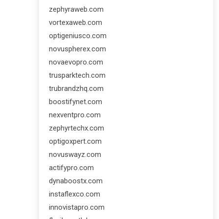
zephyraweb.com
vortexaweb.com
optigeniusco.com
novuspherex.com
novaevopro.com
trusparktech.com
trubrandzhq.com
boostifynet.com
nexventpro.com
zephyrtechx.com
optigoxpert.com
novuswayz.com
actifypro.com
dynaboostx.com
instaflexco.com
innovistapro.com