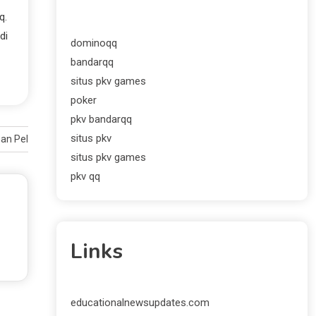
q.
di
dominoqq
bandarqq
situs pkv games
poker
pkv bandarqq
situs pkv
an Pelangiqq: semua yang perlu Anda ketahui
situs pkv games
pkv qq
Links
educationalnewsupdates.com