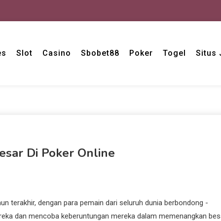
es
Slot
Casino
Sbobet88
Poker
Togel
Situs 
rbaik. Pilih dari berbagai opsi poker yang menarik dan menangkan had
 Game Terlengkap
esar Di Poker Online
un terakhir, dengan para pemain dari seluruh dunia berbondong -
 mereka dan mencoba keberuntungan mereka dalam memenangkan besa