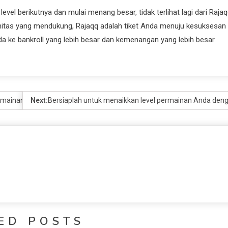
vel berikutnya dan mulai menang besar, tidak terlihat lagi dari Rajaq
itas yang mendukung, Rajaqq adalah tiket Anda menuju kesuksesan 
Anda ke bankroll yang lebih besar dan kemenangan yang lebih besar.
mainan online terbaik
Next:
Bersiaplah untuk menaikkan level permainan Anda deng
ED POSTS