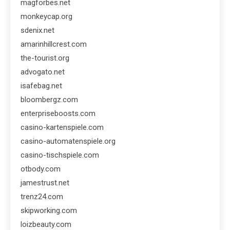
magforbes.net
monkeycap.org
sdenix.net
amarinhillcrest.com
the-tourist.org
advogato.net
isafebag.net
bloombergz.com
enterpriseboosts.com
casino-kartenspiele.com
casino-automatenspiele.org
casino-tischspiele.com
otbody.com
jamestrust.net
trenz24.com
skipworking.com
loizbeauty.com