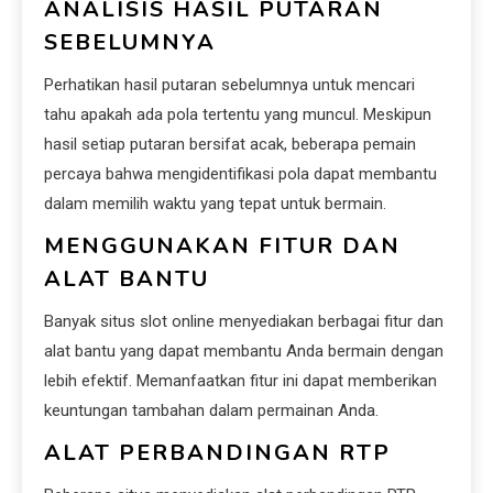
ANALISIS HASIL PUTARAN
SEBELUMNYA
Perhatikan hasil putaran sebelumnya untuk mencari
tahu apakah ada pola tertentu yang muncul. Meskipun
hasil setiap putaran bersifat acak, beberapa pemain
percaya bahwa mengidentifikasi pola dapat membantu
dalam memilih waktu yang tepat untuk bermain.
MENGGUNAKAN FITUR DAN
ALAT BANTU
Banyak situs slot online menyediakan berbagai fitur dan
alat bantu yang dapat membantu Anda bermain dengan
lebih efektif. Memanfaatkan fitur ini dapat memberikan
keuntungan tambahan dalam permainan Anda.
ALAT PERBANDINGAN RTP