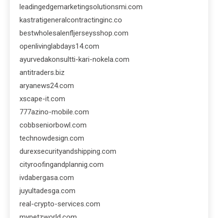
leadingedgemarketingsolutionsmi.com
kastratigeneralcontractinginc.co
bestwholesalenfljerseysshop.com
openlivinglabdays14.com
ayurvedakonsultti-kari-nokela.com
antitraders.biz
aryanews24.com
xscape-it.com
777azino-mobile.com
cobbseniorbowl.com
technowdesign.com
durexsecurityandshipping.com
cityroofingandplannig.com
ivdabergasa.com
juyultadesga.com
real-crypto-services.com
mypetzworld.com