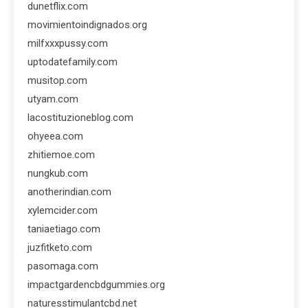
dunetflix.com
movimientoindignados.org
milfxxxpussy.com
uptodatefamily.com
musitop.com
utyam.com
lacostituzioneblog.com
ohyeea.com
zhitiemoe.com
nungkub.com
anotherindian.com
xylemcider.com
taniaetiago.com
juzfitketo.com
pasomaga.com
impactgardencbdgummies.org
naturesstimulantcbd.net