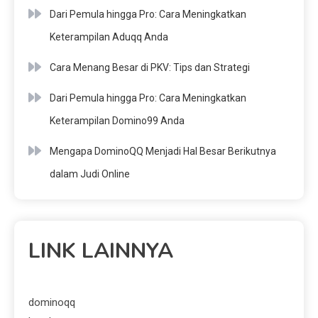
Dari Pemula hingga Pro: Cara Meningkatkan
Keterampilan Aduqq Anda
Cara Menang Besar di PKV: Tips dan Strategi
Dari Pemula hingga Pro: Cara Meningkatkan
Keterampilan Domino99 Anda
Mengapa DominoQQ Menjadi Hal Besar Berikutnya
dalam Judi Online
LINK LAINNYA
dominoqq