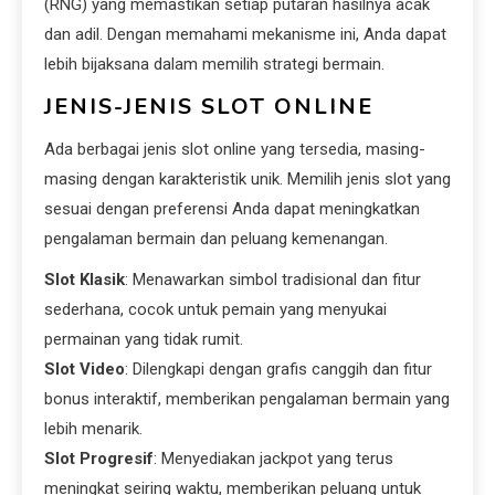
(RNG) yang memastikan setiap putaran hasilnya acak
dan adil. Dengan memahami mekanisme ini, Anda dapat
lebih bijaksana dalam memilih strategi bermain.
JENIS-JENIS SLOT ONLINE
Ada berbagai jenis slot online yang tersedia, masing-
masing dengan karakteristik unik. Memilih jenis slot yang
sesuai dengan preferensi Anda dapat meningkatkan
pengalaman bermain dan peluang kemenangan.
Slot Klasik
: Menawarkan simbol tradisional dan fitur
sederhana, cocok untuk pemain yang menyukai
permainan yang tidak rumit.
Slot Video
: Dilengkapi dengan grafis canggih dan fitur
bonus interaktif, memberikan pengalaman bermain yang
lebih menarik.
Slot Progresif
: Menyediakan jackpot yang terus
meningkat seiring waktu, memberikan peluang untuk