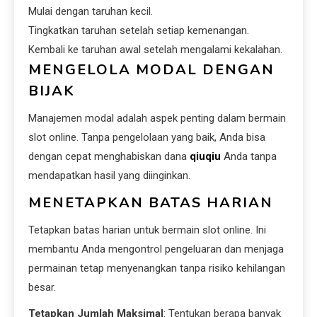
Mulai dengan taruhan kecil.
Tingkatkan taruhan setelah setiap kemenangan.
Kembali ke taruhan awal setelah mengalami kekalahan.
MENGELOLA MODAL DENGAN
BIJAK
Manajemen modal adalah aspek penting dalam bermain
slot online. Tanpa pengelolaan yang baik, Anda bisa
dengan cepat menghabiskan dana
qiuqiu
Anda tanpa
mendapatkan hasil yang diinginkan.
MENETAPKAN BATAS HARIAN
Tetapkan batas harian untuk bermain slot online. Ini
membantu Anda mengontrol pengeluaran dan menjaga
permainan tetap menyenangkan tanpa risiko kehilangan
besar.
Tetapkan Jumlah Maksimal
: Tentukan berapa banyak