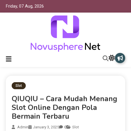
Friday, 07 Aug, 2026
Nikmati berbagai jenis permainan yang lengkap di situs Bandarqq
Situs Bandarqq Terbaik dengan
terbaik. Pilih dari berbagai opsi poker yang menarik dan
menangkan hadiah besar setiap hari.
Game Terlengkap
Slot
QIUQIU – Cara Mudah Menang
Slot Online Dengan Pola
Bermain Terbaru
Admin
January 3, 2025
0
Slot