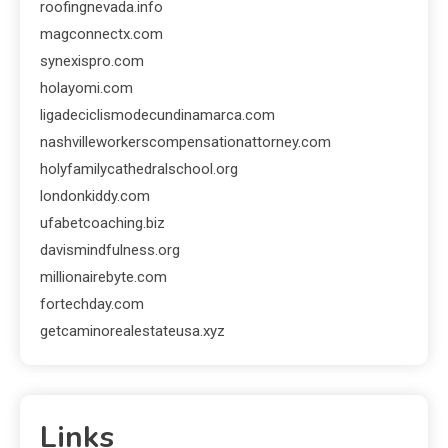
roofingnevada.info
magconnectx.com
synexispro.com
holayomi.com
ligadeciclismodecundinamarca.com
nashvilleworkerscompensationattorney.com
holyfamilycathedralschool.org
londonkiddy.com
ufabetcoaching.biz
davismindfulness.org
millionairebyte.com
fortechday.com
getcaminorealestateusa.xyz
Links