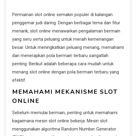
Permainan slot online semakin populer di kalangan
penggemar judi daring. Dengan berbagai tema dan fitur
menarik, slot online menawarkan pengalaman bermain
yang seru serta peluang untuk meraih kemenangan
besar. Untuk meningkatkan peluang menang, memahami
dan menerapkan pola bermain terbaru sangatlah
penting. Berikut adalah beberapa cara mudah untuk
menang slot online dengan pola bermain terbaru yang
efektif.
MEMAHAMI MEKANISME SLOT
ONLINE
Sebelum memulai bermain, penting untuk memahami
bagaimana mesin slot online bekerja. Mesin slot
menggunakan algoritma Random Number Generator