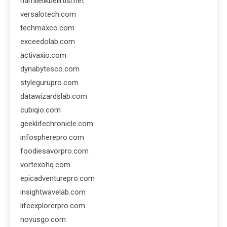
hamilelikbelirtisi.net
versalotech.com
techmaxco.com
exceedolab.com
activaxio.com
dynabytesco.com
stylegurupro.com
datawizardslab.com
cubiqio.com
geeklifechronicle.com
infospherepro.com
foodiesavorpro.com
vortexohq.com
epicadventurepro.com
insightwavelab.com
lifeexplorerpro.com
novusgo.com