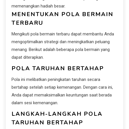
memenangkan hadiah besar.
MENENTUKAN POLA BERMAIN
TERBARU
Mengikuti pola bermain terbaru dapat membantu Anda
mengoptimalkan strategi dan meningkatkan peluang
menang. Berikut adalah beberapa pola bermain yang
dapat diterapkan.
POLA TARUHAN BERTAHAP
Pola ini melibatkan peningkatan taruhan secara
bertahap setelah setiap kemenangan. Dengan cara ini,
Anda dapat memaksimalkan keuntungan saat berada
dalam sesi kemenangan.
LANGKAH-LANGKAH POLA
TARUHAN BERTAHAP