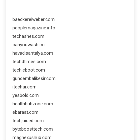
baeckereiweber.com
peoplemagazine.info
techashes.com
canyouwash.co
havadisantalya.com
techdtimes.com
techieboot.com
gundembalikesir.com
itechar.com
yesbold.com
healthhubzone.com
ebaraat.com
techjuiced.com
byteboosttech.com
magnexushub.com