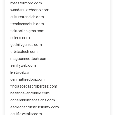
bytestormpro.com
wanderlustchrono.com
culturetrendlab.com
trendsensehub.com
ticktockenigma.com
eulerxr.com
geekifygenius.com
orbitextech.com
magconnecttech.com
zenifyweb.com
livetogel.co
genmatfiredoor.com
findlascegasproperties.com
healthhavenrobbie.com
donanddonnadesigns.com
eagleoneconstructiontx.com
equiflexvitality.com