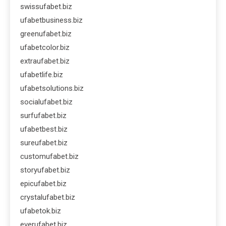
swissufabet.biz
ufabetbusiness.biz
greenufabet.biz
ufabetcolor.biz
extraufabet.biz
ufabetlife.biz
ufabetsolutions.biz
socialufabet.biz
surfufabet.biz
ufabetbest.biz
sureufabet.biz
customufabet.biz
storyufabet.biz
epicufabet.biz
crystalufabet.biz
ufabetok.biz
everufabet.biz