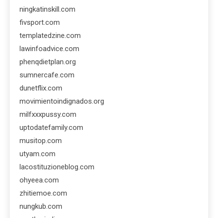
ningkatinskill.com
fivsport.com
templatedzine.com
lawinfoadvice.com
phenqdietplan.org
sumnercafe.com
dunetflix.com
movimientoindignados.org
milfxxxpussy.com
uptodatefamily.com
musitop.com
utyam.com
lacostituzioneblog.com
ohyeea.com
zhitiemoe.com
nungkub.com