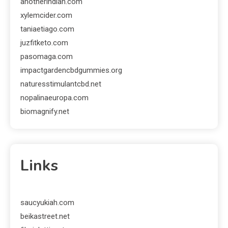
anotherindian.com
xylemcider.com
taniaetiago.com
juzfitketo.com
pasomaga.com
impactgardencbdgummies.org
naturesstimulantcbd.net
nopalinaeuropa.com
biomagnify.net
Links
saucyukiah.com
beikastreet.net