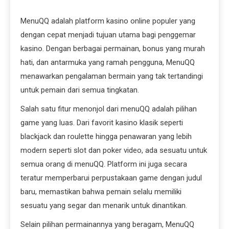
MenuQQ adalah platform kasino online populer yang
dengan cepat menjadi tujuan utama bagi penggemar
kasino. Dengan berbagai permainan, bonus yang murah
hati, dan antarmuka yang ramah pengguna, MenuQQ
menawarkan pengalaman bermain yang tak tertandingi
untuk pemain dari semua tingkatan.
Salah satu fitur menonjol dari menuQQ adalah pilihan
game yang luas. Dari favorit kasino klasik seperti
blackjack dan roulette hingga penawaran yang lebih
modern seperti slot dan poker video, ada sesuatu untuk
semua orang di menuQQ. Platform ini juga secara
teratur memperbarui perpustakaan game dengan judul
baru, memastikan bahwa pemain selalu memiliki
sesuatu yang segar dan menarik untuk dinantikan.
Selain pilihan permainannya yang beragam, MenuQQ