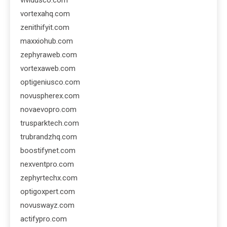
vortexahq.com
zenithifyit.com
maxxiohub.com
zephyraweb.com
vortexaweb.com
optigeniusco.com
novuspherex.com
novaevopro.com
trusparktech.com
trubrandzhq.com
boostifynet.com
nexventpro.com
zephyrtechx.com
optigoxpert.com
novuswayz.com
actifypro.com