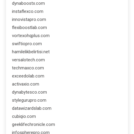
dynaboostx.com
instaflexco.com
innovistapro.com
flexiboostlab.com
vortexohqplus.com
swiftiopro.com
hamilelikbelirtisi.net
versalotech.com
techmaxco.com
exceedolab.com
activaxio.com
dynabytesco.com
stylegurupro.com
datawizardslab.com
cubiqio.com
geeklifechronicle.com
infospherepro.com