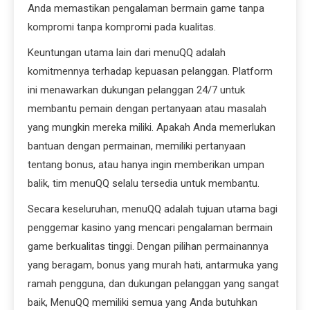
Anda memastikan pengalaman bermain game tanpa
kompromi tanpa kompromi pada kualitas.
Keuntungan utama lain dari menuQQ adalah
komitmennya terhadap kepuasan pelanggan. Platform
ini menawarkan dukungan pelanggan 24/7 untuk
membantu pemain dengan pertanyaan atau masalah
yang mungkin mereka miliki. Apakah Anda memerlukan
bantuan dengan permainan, memiliki pertanyaan
tentang bonus, atau hanya ingin memberikan umpan
balik, tim menuQQ selalu tersedia untuk membantu.
Secara keseluruhan, menuQQ adalah tujuan utama bagi
penggemar kasino yang mencari pengalaman bermain
game berkualitas tinggi. Dengan pilihan permainannya
yang beragam, bonus yang murah hati, antarmuka yang
ramah pengguna, dan dukungan pelanggan yang sangat
baik, MenuQQ memiliki semua yang Anda butuhkan