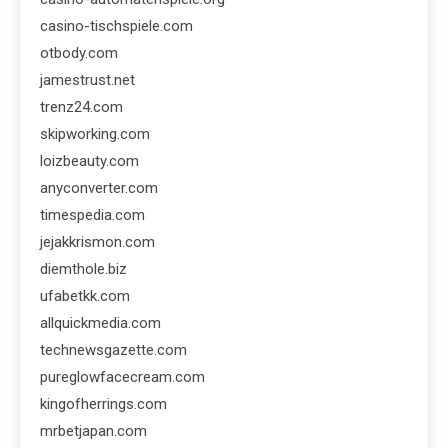
casino-tischspiele.com
otbody.com
jamestrust.net
trenz24.com
skipworking.com
loizbeauty.com
anyconverter.com
timespedia.com
jejakkrismon.com
diemthole.biz
ufabetkk.com
allquickmedia.com
technewsgazette.com
pureglowfacecream.com
kingofherrings.com
mrbetjapan.com