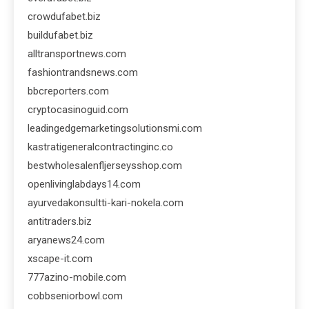
crowdufabet.biz
buildufabet.biz
alltransportnews.com
fashiontrandsnews.com
bbcreporters.com
cryptocasinoguid.com
leadingedgemarketingsolutionsmi.com
kastratigeneralcontractinginc.co
bestwholesalenfljerseysshop.com
openlivinglabdays14.com
ayurvedakonsultti-kari-nokela.com
antitraders.biz
aryanews24.com
xscape-it.com
777azino-mobile.com
cobbseniorbowl.com