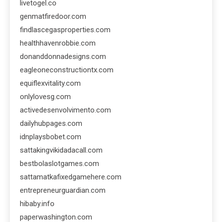
livetogel.co
genmatfiredoor.com
findlascegasproperties.com
healthhavenrobbie.com
donanddonnadesigns.com
eagleoneconstructiontx.com
equiflexvitality.com
onlylovesg.com
activedesenvolvimento.com
dailyhubpages.com
idnplaysbobet.com
sattakingvikidadacall.com
bestbolaslotgames.com
sattamatkafixedgamehere.com
entrepreneurguardian.com
hibaby.info
paperwashington.com