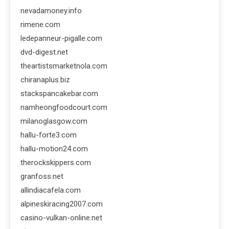
nevadamoney.info
rimene.com
ledepanneur-pigalle.com
dvd-digest.net
theartistsmarketnola.com
chiranaplus.biz
stackspancakebar.com
namheongfoodcourt.com
milanoglasgow.com
hallu-forte3.com
hallu-motion24.com
therockskippers.com
granfoss.net
allindiacafela.com
alpineskiracing2007.com
casino-vulkan-online.net