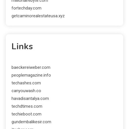
millionairebyte.com
fortechday.com
getcaminorealestateusa.xyz
Links
baeckereiweber.com
peoplemagazine.info
techashes.com
canyouwash.co
havadisantalya.com
techdtimes.com
techieboot.com
gundembalikesir.com