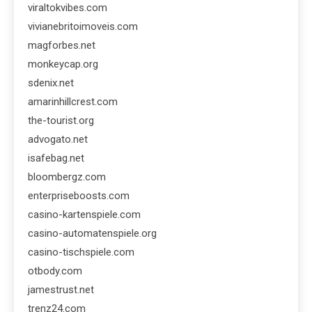
viraltokvibes.com
vivianebritoimoveis.com
magforbes.net
monkeycap.org
sdenix.net
amarinhillcrest.com
the-tourist.org
advogato.net
isafebag.net
bloombergz.com
enterpriseboosts.com
casino-kartenspiele.com
casino-automatenspiele.org
casino-tischspiele.com
otbody.com
jamestrust.net
trenz24.com