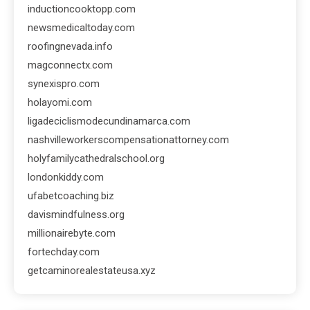
inductioncooktopp.com
newsmedicaltoday.com
roofingnevada.info
magconnectx.com
synexispro.com
holayomi.com
ligadeciclismodecundinamarca.com
nashvilleworkerscompensationattorney.com
holyfamilycathedralschool.org
londonkiddy.com
ufabetcoaching.biz
davismindfulness.org
millionairebyte.com
fortechday.com
getcaminorealestateusa.xyz