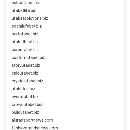
extraufabet.biz
ufabetlife.biz
ufabetsolutions.biz
socialufabet.biz
surfufabet.biz
ufabetbest.biz
sureufabet.biz
customufabet.biz
storyufabet.biz
epicufabet.biz
crystalufabet.biz
ufabetok.biz
everufabet.biz
crowdufabet.biz
buildufabet.biz
alltransportnews.com
fashiontrandsnews.com