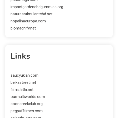
impactgardencbdgummies.org
naturesstimulantcbd.net
nopalinaeuropa.com
biomagnify.net
Links
saucyukiah.com
beikastreet.net
filmizlettir.net
ourmultiworlds.com
cooncreekclub.org
pegpufftimes.com
celestia-arts.com