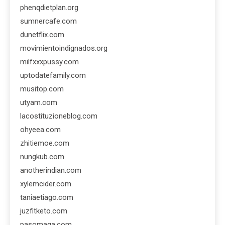
phenqdietplan.org
sumnercafe.com
dunetflix.com
movimientoindignados.org
milfxxxpussy.com
uptodatefamily.com
musitop.com
utyam.com
lacostituzioneblog.com
ohyeea.com
zhitiemoe.com
nungkub.com
anotherindian.com
xylemcider.com
taniaetiago.com
juzfitketo.com
pasomaga.com