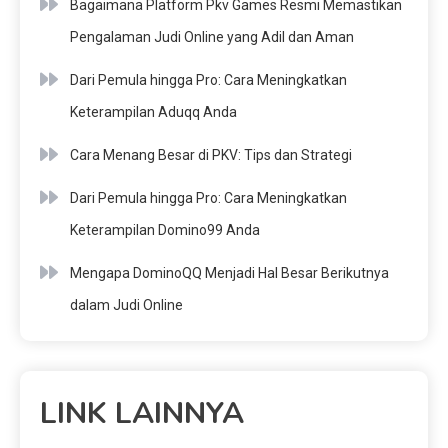
Bagaimana Platform Pkv Games Resmi Memastikan
Pengalaman Judi Online yang Adil dan Aman
Dari Pemula hingga Pro: Cara Meningkatkan
Keterampilan Aduqq Anda
Cara Menang Besar di PKV: Tips dan Strategi
Dari Pemula hingga Pro: Cara Meningkatkan
Keterampilan Domino99 Anda
Mengapa DominoQQ Menjadi Hal Besar Berikutnya
dalam Judi Online
LINK LAINNYA