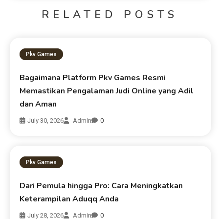
RELATED POSTS
Pkv Games
Bagaimana Platform Pkv Games Resmi
Memastikan Pengalaman Judi Online yang Adil
dan Aman
July 30, 2026
Admin
0
Pkv Games
Dari Pemula hingga Pro: Cara Meningkatkan
Keterampilan Aduqq Anda
July 28, 2026
Admin
0