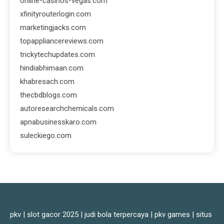
online-casinos-vegas.com
xfinityrouterlogin.com
marketingjacks.com
topappliancereviews.com
trickytechupdates.com
hindiabhimaan.com
khabresach.com
thecbdblogs.com
autoresearchchemicals.com
apnabusinesskaro.com
suleckiego.com
pkv
|
slot gacor 2025
|
judi bola terpercaya
|
pkv games
|
situs