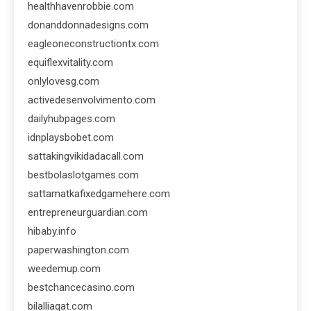
healthhavenrobbie.com
donanddonnadesigns.com
eagleoneconstructiontx.com
equiflexvitality.com
onlylovesg.com
activedesenvolvimento.com
dailyhubpages.com
idnplaysbobet.com
sattakingvikidadacall.com
bestbolaslotgames.com
sattamatkafixedgamehere.com
entrepreneurguardian.com
hibaby.info
paperwashington.com
weedemup.com
bestchancecasino.com
bilalliaqat.com