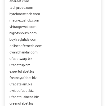
ebaraat.com
techjuiced.com
byteboosttech.com
magnexushub.com
virtuogoweb.com
biglotshours.com
buyliraglutide.com
onlinesafemeds.com
gyanibhandar.com
ufabetwarp.biz
ufabetclip.biz
expertufabet.biz
fantasyufabet.biz
ufabetsiam.biz
swissufabet.biz
ufabetbusiness.biz
greenufabet.biz