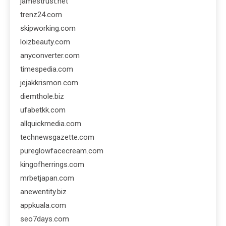
jamestrust.net
trenz24.com
skipworking.com
loizbeauty.com
anyconverter.com
timespedia.com
jejakkrismon.com
diemthole.biz
ufabetkk.com
allquickmedia.com
technewsgazette.com
pureglowfacecream.com
kingofherrings.com
mrbetjapan.com
anewentity.biz
appkuala.com
seo7days.com