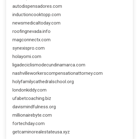
autodispensadores.com
inductioncooktopp.com
newsmedicaltoday.com
roofingnevada.info
magconnectx.com
synexispro.com
holayomi.com
ligadeciclismodecundinamarca.com
nashvilleworkerscompensationattorney.com
holyfamilycathedralschool.org
londonkiddy.com
ufabetcoaching.biz
davismindfulness.org
millionairebyte.com
fortechday.com
getcaminorealestateusa.xyz