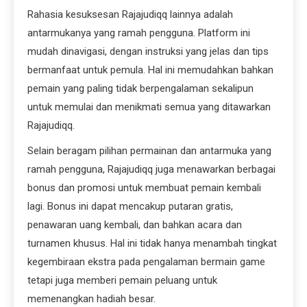
Rahasia kesuksesan Rajajudiqq lainnya adalah
antarmukanya yang ramah pengguna. Platform ini
mudah dinavigasi, dengan instruksi yang jelas dan tips
bermanfaat untuk pemula. Hal ini memudahkan bahkan
pemain yang paling tidak berpengalaman sekalipun
untuk memulai dan menikmati semua yang ditawarkan
Rajajudiqq.
Selain beragam pilihan permainan dan antarmuka yang
ramah pengguna, Rajajudiqq juga menawarkan berbagai
bonus dan promosi untuk membuat pemain kembali
lagi. Bonus ini dapat mencakup putaran gratis,
penawaran uang kembali, dan bahkan acara dan
turnamen khusus. Hal ini tidak hanya menambah tingkat
kegembiraan ekstra pada pengalaman bermain game
tetapi juga memberi pemain peluang untuk
memenangkan hadiah besar.