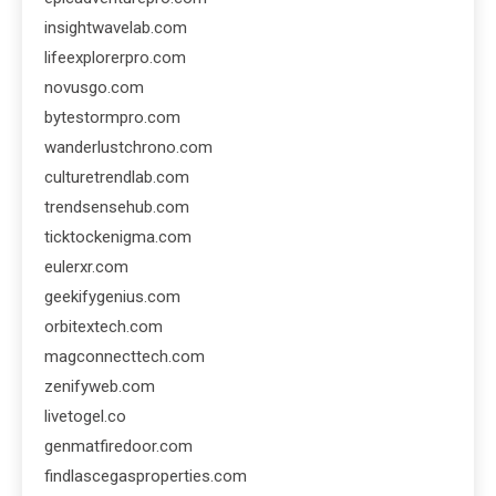
insightwavelab.com
lifeexplorerpro.com
novusgo.com
bytestormpro.com
wanderlustchrono.com
culturetrendlab.com
trendsensehub.com
ticktockenigma.com
eulerxr.com
geekifygenius.com
orbitextech.com
magconnecttech.com
zenifyweb.com
livetogel.co
genmatfiredoor.com
findlascegasproperties.com