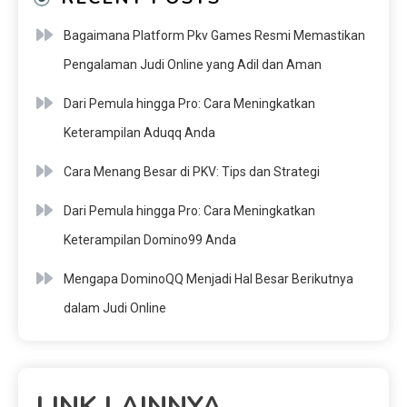
Bagaimana Platform Pkv Games Resmi Memastikan
Pengalaman Judi Online yang Adil dan Aman
Dari Pemula hingga Pro: Cara Meningkatkan
Keterampilan Aduqq Anda
Cara Menang Besar di PKV: Tips dan Strategi
Dari Pemula hingga Pro: Cara Meningkatkan
Keterampilan Domino99 Anda
Mengapa DominoQQ Menjadi Hal Besar Berikutnya
dalam Judi Online
LINK LAINNYA