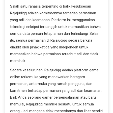
Salah satu rahasia terpenting di balik kesuksesan
Rajajudiqq adalah komitmennya terhadap permainan
yang adil dan keamanan. Platform ini menggunakan
teknologi enkripsi tercanggih untuk memastikan bahwa
semua data pemain tetap aman dan terlindungi. Selain
itu, semua permainan di Rajajudiqq secara berkala
diaudit oleh pihak ketiga yang independen untuk
memastikan bahwa permainan tersebut adil dan tidak
memihak.
Secara keseluruhan, Rajajudiqq adalah platform game
online terkemuka yang menawarkan beragam
permainan, antarmuka yang ramah pengguna, dan
komitmen terhadap permainan yang adil dan keamanan.
Baik Anda seorang gamer berpengalaman atau baru
memulai, Rajajudiqq memiliki sesuatu untuk semua
orang. Jadi mengapa tidak mencobanya dan lihat sendiri