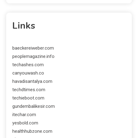
Links
baeckereiweber.com
peoplemagazine.info
techashes.com
canyouwash.co
havadisantalya.com
techdtimes.com
techieboot.com
gundembalikesir.com
itechar.com
yesbold.com
healthhubzone.com