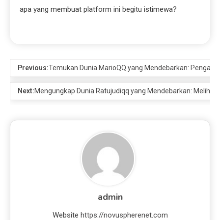
apa yang membuat platform ini begitu istimewa?
Previous:
Temukan Dunia MarioQQ yang Mendebarkan: Pengalam
Next:
Mengungkap Dunia Ratujudiqq yang Mendebarkan: Melihat L
admin
Website
https://novuspherenet.com