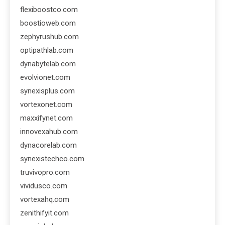
flexiboostco.com
boostioweb.com
zephyrushub.com
optipathlab.com
dynabytelab.com
evolvionet.com
synexisplus.com
vortexonet.com
maxxifynet.com
innovexahub.com
dynacorelab.com
synexistechco.com
truvivopro.com
vividusco.com
vortexahq.com
zenithifyit.com