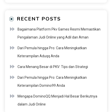
RECENT POSTS
Bagaimana Platform Pkv Games Resmi Memastikan
Pengalaman Judi Online yang Adil dan Aman
Dari Pemula hingga Pro: Cara Meningkatkan
Keterampilan Aduqq Anda
Cara Menang Besar di PKV: Tips dan Strategi
Dari Pemula hingga Pro: Cara Meningkatkan
Keterampilan Domino99 Anda
Mengapa DominoQQ Menjadi Hal Besar Berikutnya
dalam Judi Online