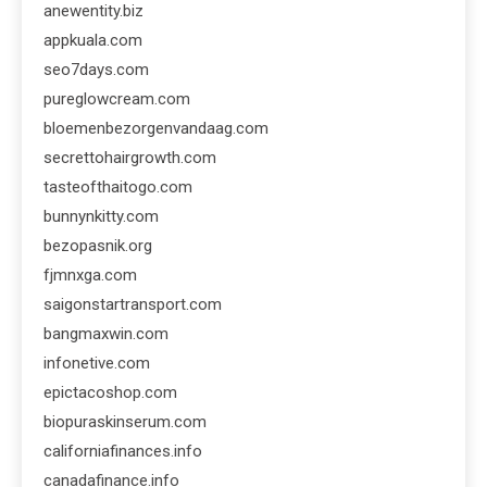
anewentity.biz
appkuala.com
seo7days.com
pureglowcream.com
bloemenbezorgenvandaag.com
secrettohairgrowth.com
tasteofthaitogo.com
bunnynkitty.com
bezopasnik.org
fjmnxga.com
saigonstartransport.com
bangmaxwin.com
infonetive.com
epictacoshop.com
biopuraskinserum.com
californiafinances.info
canadafinance.info