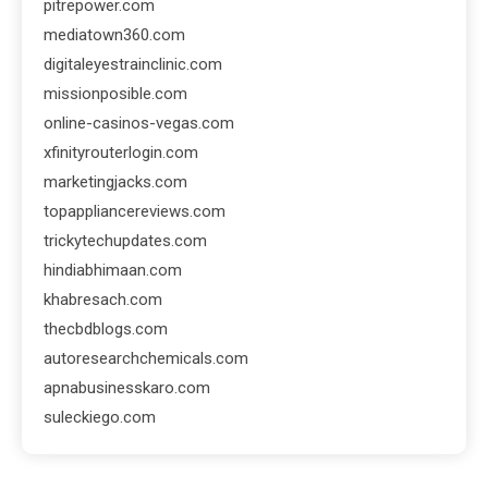
pitrepower.com
mediatown360.com
digitaleyestrainclinic.com
missionposible.com
online-casinos-vegas.com
xfinityrouterlogin.com
marketingjacks.com
topappliancereviews.com
trickytechupdates.com
hindiabhimaan.com
khabresach.com
thecbdblogs.com
autoresearchchemicals.com
apnabusinesskaro.com
suleckiego.com