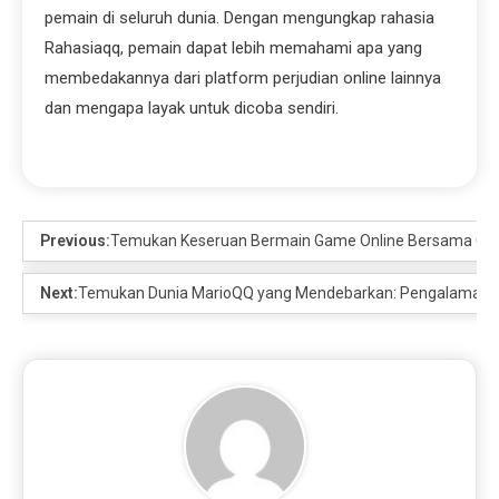
pemain di seluruh dunia. Dengan mengungkap rahasia
Rahasiaqq, pemain dapat lebih memahami apa yang
membedakannya dari platform perjudian online lainnya
dan mengapa layak untuk dicoba sendiri.
Previous:
Temukan Keseruan Bermain Game Online Bersama Ce
Next:
Temukan Dunia MarioQQ yang Mendebarkan: Pengalaman B