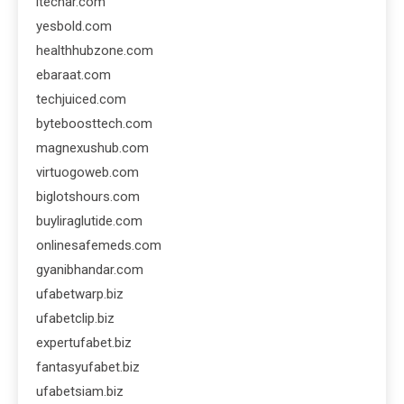
itechar.com
yesbold.com
healthhubzone.com
ebaraat.com
techjuiced.com
byteboosttech.com
magnexushub.com
virtuogoweb.com
biglotshours.com
buyliraglutide.com
onlinesafemeds.com
gyanibhandar.com
ufabetwarp.biz
ufabetclip.biz
expertufabet.biz
fantasyufabet.biz
ufabetsiam.biz