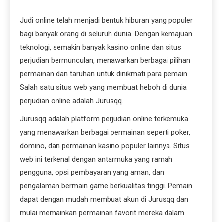
Judi online telah menjadi bentuk hiburan yang populer
bagi banyak orang di seluruh dunia. Dengan kemajuan
teknologi, semakin banyak kasino online dan situs
perjudian bermunculan, menawarkan berbagai pilihan
permainan dan taruhan untuk dinikmati para pemain.
Salah satu situs web yang membuat heboh di dunia
perjudian online adalah Jurusqq.
Jurusqq adalah platform perjudian online terkemuka
yang menawarkan berbagai permainan seperti poker,
domino, dan permainan kasino populer lainnya. Situs
web ini terkenal dengan antarmuka yang ramah
pengguna, opsi pembayaran yang aman, dan
pengalaman bermain game berkualitas tinggi. Pemain
dapat dengan mudah membuat akun di Jurusqq dan
mulai memainkan permainan favorit mereka dalam