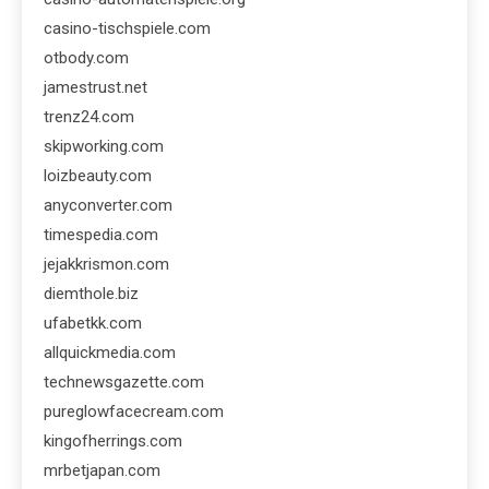
casino-tischspiele.com
otbody.com
jamestrust.net
trenz24.com
skipworking.com
loizbeauty.com
anyconverter.com
timespedia.com
jejakkrismon.com
diemthole.biz
ufabetkk.com
allquickmedia.com
technewsgazette.com
pureglowfacecream.com
kingofherrings.com
mrbetjapan.com