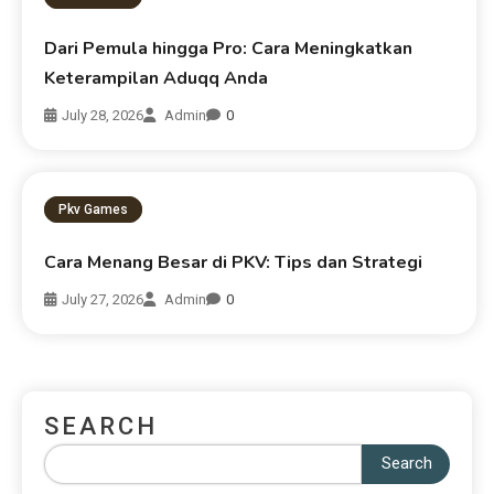
Dari Pemula hingga Pro: Cara Meningkatkan
Keterampilan Aduqq Anda
July 28, 2026
Admin
0
Pkv Games
Cara Menang Besar di PKV: Tips dan Strategi
July 27, 2026
Admin
0
SEARCH
Search