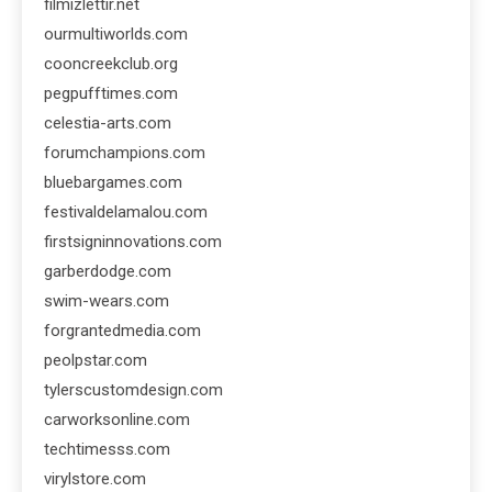
filmizlettir.net
ourmultiworlds.com
cooncreekclub.org
pegpufftimes.com
celestia-arts.com
forumchampions.com
bluebargames.com
festivaldelamalou.com
firstsigninnovations.com
garberdodge.com
swim-wears.com
forgrantedmedia.com
peolpstar.com
tylerscustomdesign.com
carworksonline.com
techtimesss.com
virylstore.com