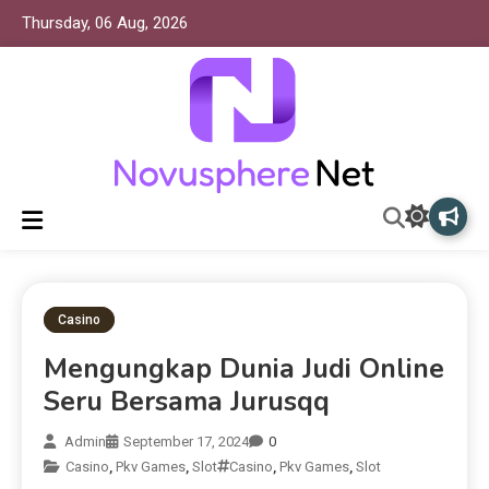
Thursday, 06 Aug, 2026
Nikmati berbagai jenis permainan yang lengkap di situs Bandarqq
Situs Bandarqq Terbaik dengan
terbaik. Pilih dari berbagai opsi poker yang menarik dan
menangkan hadiah besar setiap hari.
Game Terlengkap
Casino
Mengungkap Dunia Judi Online
Seru Bersama Jurusqq
Admin
September 17, 2024
0
Casino
,
Pkv Games
,
Slot
Casino
,
Pkv Games
,
Slot