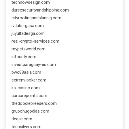
technowdesign.com
durexsecurityandshipping.com
cityroofingandplannig.com
ivdabergasa.com
juyultadesga.com
real-crypto-services.com
mypetzworld.com
infounty.com
investparaguay-eu.com
bwc88asia.com
extrem-poker.com
ks-casino.com
carcarepoints.com
thedoodlebreeders.com
grupohugodias.com
deqair.com
techsilvers.com