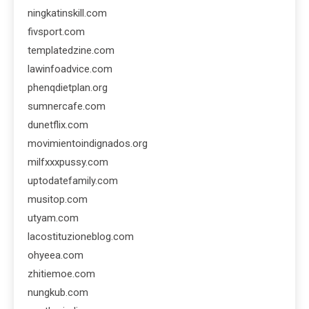
ningkatinskill.com
fivsport.com
templatedzine.com
lawinfoadvice.com
phenqdietplan.org
sumnercafe.com
dunetflix.com
movimientoindignados.org
milfxxxpussy.com
uptodatefamily.com
musitop.com
utyam.com
lacostituzioneblog.com
ohyeea.com
zhitiemoe.com
nungkub.com