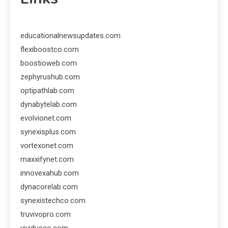
educationalnewsupdates.com
flexiboostco.com
boostioweb.com
zephyrushub.com
optipathlab.com
dynabytelab.com
evolvionet.com
synexisplus.com
vortexonet.com
maxxifynet.com
innovexahub.com
dynacorelab.com
synexistechco.com
truvivopro.com
vividusco.com