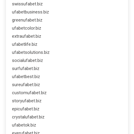
swissufabet.biz
ufabetbusiness.biz
greenufabet.biz
ufabetcolor.biz
extraufabet.biz
ufabetlife.biz
ufabetsolutions.biz
socialufabet.biz
surfufabet.biz
ufabetbest.biz
sureufabet.biz
customufabet.biz
storyufabet.biz
epicufabet.biz
crystalufabet.biz
ufabetok.biz
everufabet.biz