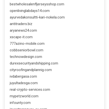
bestwholesalenfljerseysshop.com
openlivinglabdays14.com
ayurvedakonsultti-kari-nokela.com
antitraders.biz
aryanews24.com
xscape-it.com
777azino-mobile.com
cobbseniorbowl.com
technowdesign.com
durexsecurityandshipping.com
cityroofingandplannig.com
ivdabergasa.com
juyultadesga.com
real-crypto-services.com
mypetzworld.com
infounty.com