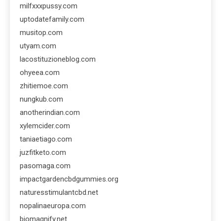
milfxxxpussy.com
uptodatefamily.com
musitop.com
utyam.com
lacostituzioneblog.com
ohyeea.com
zhitiemoe.com
nungkub.com
anotherindian.com
xylemcider.com
taniaetiago.com
juzfitketo.com
pasomaga.com
impactgardencbdgummies.org
naturesstimulantcbd.net
nopalinaeuropa.com
biomagnify.net