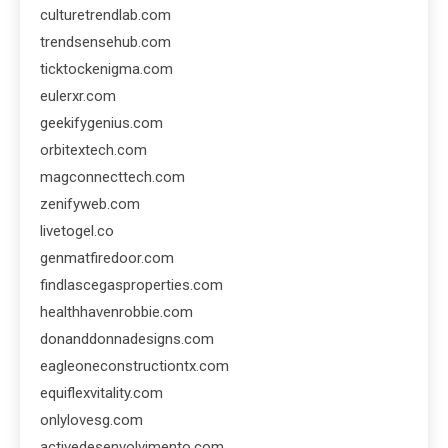
culturetrendlab.com
trendsensehub.com
ticktockenigma.com
eulerxr.com
geekifygenius.com
orbitextech.com
magconnecttech.com
zenifyweb.com
livetogel.co
genmatfiredoor.com
findlascegasproperties.com
healthhavenrobbie.com
donanddonnadesigns.com
eagleoneconstructiontx.com
equiflexvitality.com
onlylovesg.com
activedesenvolvimento.com