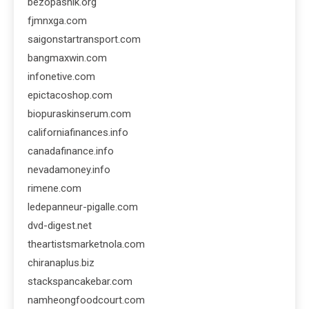
bezopasnik.org
fjmnxga.com
saigonstartransport.com
bangmaxwin.com
infonetive.com
epictacoshop.com
biopuraskinserum.com
californiafinances.info
canadafinance.info
nevadamoney.info
rimene.com
ledepanneur-pigalle.com
dvd-digest.net
theartistsmarketnola.com
chiranaplus.biz
stackspancakebar.com
namheongfoodcourt.com