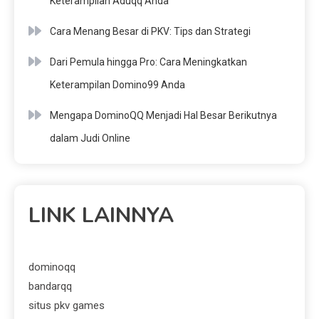
Keterampilan Aduqq Anda
Cara Menang Besar di PKV: Tips dan Strategi
Dari Pemula hingga Pro: Cara Meningkatkan
Keterampilan Domino99 Anda
Mengapa DominoQQ Menjadi Hal Besar Berikutnya
dalam Judi Online
LINK LAINNYA
dominoqq
bandarqq
situs pkv games