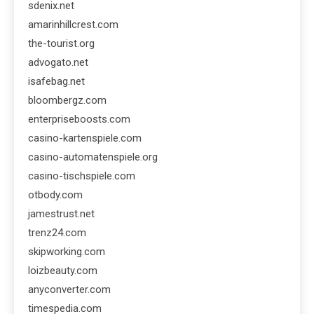
sdenix.net
amarinhillcrest.com
the-tourist.org
advogato.net
isafebag.net
bloombergz.com
enterpriseboosts.com
casino-kartenspiele.com
casino-automatenspiele.org
casino-tischspiele.com
otbody.com
jamestrust.net
trenz24.com
skipworking.com
loizbeauty.com
anyconverter.com
timespedia.com