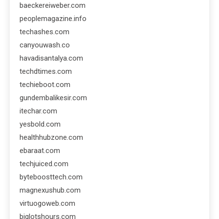
baeckereiweber.com
peoplemagazine.info
techashes.com
canyouwash.co
havadisantalya.com
techdtimes.com
techieboot.com
gundembalikesir.com
itechar.com
yesbold.com
healthhubzone.com
ebaraat.com
techjuiced.com
byteboosttech.com
magnexushub.com
virtuogoweb.com
biglotshours.com