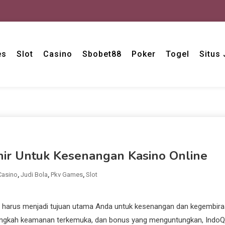
es
Slot
Casino
Sbobet88
Poker
Togel
Situs 
rbaik. Pilih dari berbagai opsi poker yang menarik dan menangkan had
 Game Terlengkap
ir Untuk Kesenangan Kasino Online
Casino
,
Judi Bola
,
Pkv Games
,
Slot
 harus menjadi tujuan utama Anda untuk kesenangan dan kegembir
ah-langkah keamanan terkemuka, dan bonus yang menguntungkan, Indo