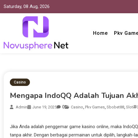
Saturday, 08 Aug, 2026
Home
Pkv Gam
Nikmati berbagai jenis permainan yang lengkap di situs Bandarqq te
Situs Bandarqq Terbaik dengan
Casino
Mengapa IndoQQ Adalah Tujuan Akh
0
Admin
June 19, 2025
Casino
,
Pkv Games
,
Sbobet88
,
Slot
Jika Anda adalah penggemar game kasino online, maka IndoQQ
tanpa akhir. Dengan berbagai permainan untuk dipilih, langk