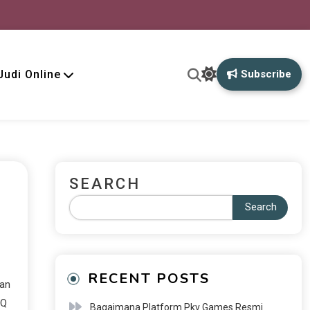
Judi Online
Subscribe
iah besar setiap hari.
SEARCH
Search
RECENT POSTS
aan
QQ
Bagaimana Platform Pkv Games Resmi