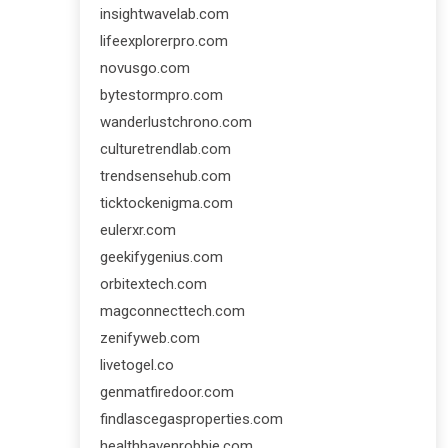
insightwavelab.com
lifeexplorerpro.com
novusgo.com
bytestormpro.com
wanderlustchrono.com
culturetrendlab.com
trendsensehub.com
ticktockenigma.com
eulerxr.com
geekifygenius.com
orbitextech.com
magconnecttech.com
zenifyweb.com
livetogel.co
genmatfiredoor.com
findlascegasproperties.com
healthhavenrobbie.com