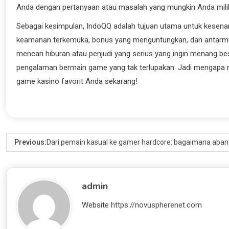
Anda dengan pertanyaan atau masalah yang mungkin Anda milik
Sebagai kesimpulan, IndoQQ adalah tujuan utama untuk kesenang
keamanan terkemuka, bonus yang menguntungkan, dan antarm
mencari hiburan atau penjudi yang serius yang ingin menang b
pengalaman bermain game yang tak terlupakan. Jadi mengapa m
game kasino favorit Anda sekarang!
Previous:
Dari pemain kasual ke gamer hardcore: bagaimana aba
admin
Website
https://novuspherenet.com