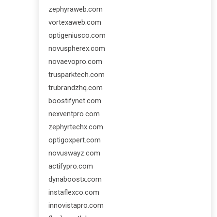
zephyraweb.com
vortexaweb.com
optigeniusco.com
novuspherex.com
novaevopro.com
trusparktech.com
trubrandzhq.com
boostifynet.com
nexventpro.com
zephyrtechx.com
optigoxpert.com
novuswayz.com
actifypro.com
dynaboostx.com
instaflexco.com
innovistapro.com