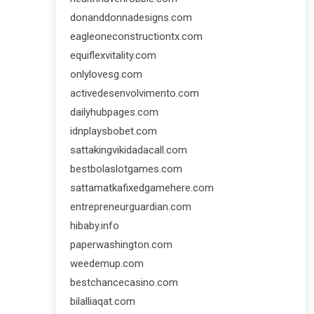
donanddonnadesigns.com
eagleoneconstructiontx.com
equiflexvitality.com
onlylovesg.com
activedesenvolvimento.com
dailyhubpages.com
idnplaysbobet.com
sattakingvikidadacall.com
bestbolaslotgames.com
sattamatkafixedgamehere.com
entrepreneurguardian.com
hibaby.info
paperwashington.com
weedemup.com
bestchancecasino.com
bilalliaqat.com