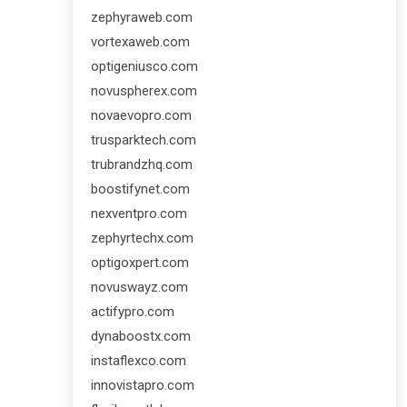
zephyraweb.com
vortexaweb.com
optigeniusco.com
novuspherex.com
novaevopro.com
trusparktech.com
trubrandzhq.com
boostifynet.com
nexventpro.com
zephyrtechx.com
optigoxpert.com
novuswayz.com
actifypro.com
dynaboostx.com
instaflexco.com
innovistapro.com