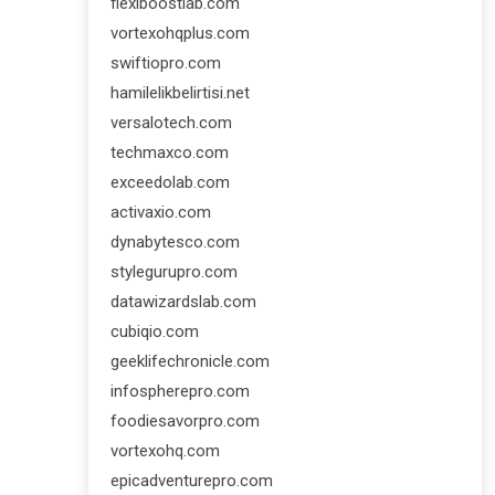
flexiboostlab.com
vortexohqplus.com
swiftiopro.com
hamilelikbelirtisi.net
versalotech.com
techmaxco.com
exceedolab.com
activaxio.com
dynabytesco.com
stylegurupro.com
datawizardslab.com
cubiqio.com
geeklifechronicle.com
infospherepro.com
foodiesavorpro.com
vortexohq.com
epicadventurepro.com