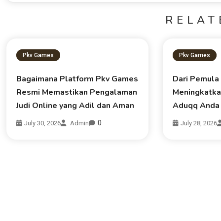
RELAT
Pkv Games
Pkv Games
Bagaimana Platform Pkv Games
Dari Pemula 
Resmi Memastikan Pengalaman
Meningkatka
Judi Online yang Adil dan Aman
Aduqq Anda
0
July 30, 2026
Admin
July 28, 2026