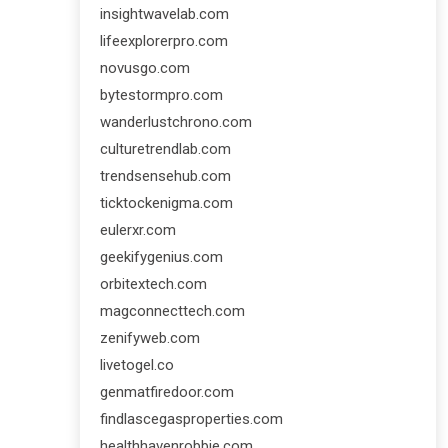
insightwavelab.com
lifeexplorerpro.com
novusgo.com
bytestormpro.com
wanderlustchrono.com
culturetrendlab.com
trendsensehub.com
ticktockenigma.com
eulerxr.com
geekifygenius.com
orbitextech.com
magconnecttech.com
zenifyweb.com
livetogel.co
genmatfiredoor.com
findlascegasproperties.com
healthhavenrobbie.com