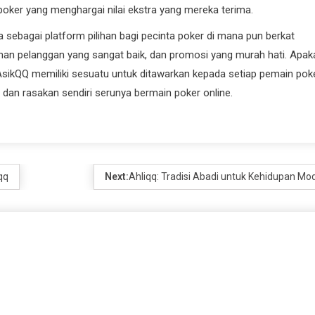
poker yang menghargai nilai ekstra yang mereka terima.
sebagai platform pilihan bagi pecinta poker di mana pun berkat
an pelanggan yang sangat baik, dan promosi yang murah hati. Apak
sikQQ memiliki sesuatu untuk ditawarkan kepada setiap pemain poke
an rasakan sendiri serunya bermain poker online.
qq
Next:
Ahliqq: Tradisi Abadi untuk Kehidupan Mo