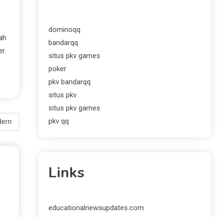
dominoqq
ah
bandarqq
r.
situs pkv games
poker
pkv bandarqq
situs pkv
situs pkv games
pkv qq
dern
Links
educationalnewsupdates.com