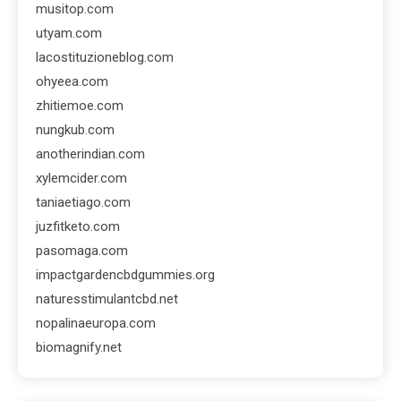
musitop.com
utyam.com
lacostituzioneblog.com
ohyeea.com
zhitiemoe.com
nungkub.com
anotherindian.com
xylemcider.com
taniaetiago.com
juzfitketo.com
pasomaga.com
impactgardencbdgummies.org
naturesstimulantcbd.net
nopalinaeuropa.com
biomagnify.net