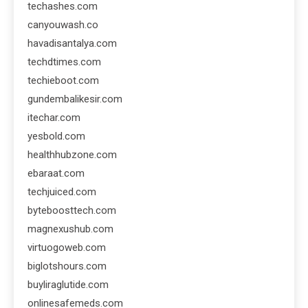
techashes.com
canyouwash.co
havadisantalya.com
techdtimes.com
techieboot.com
gundembalikesir.com
itechar.com
yesbold.com
healthhubzone.com
ebaraat.com
techjuiced.com
byteboosttech.com
magnexushub.com
virtuogoweb.com
biglotshours.com
buyliraglutide.com
onlinesafemeds.com