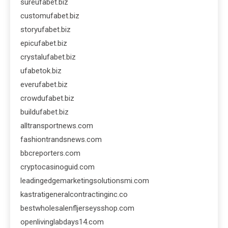
sureufabet.biz
customufabet.biz
storyufabet.biz
epicufabet.biz
crystalufabet.biz
ufabetok.biz
everufabet.biz
crowdufabet.biz
buildufabet.biz
alltransportnews.com
fashiontrandsnews.com
bbcreporters.com
cryptocasinoguid.com
leadingedgemarketingsolutionsmi.com
kastratigeneralcontractinginc.co
bestwholesalenfljerseysshop.com
openlivinglabdays14.com