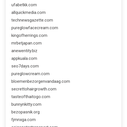
ufabetkk.com
allquickmedia.com
technewsgazette.com
pureglowfacecream.com
kingofherrings.com
mrbetjapan.com
anewentity.biz
appkuala.com
seo7days.com
pureglowcream.com
bloemenbezorgenvandaag.com
secrettohairgrowth.com
tasteofthaitogo.com
bunnynkitty.com
bezopasnik.org
fjmnxga.com