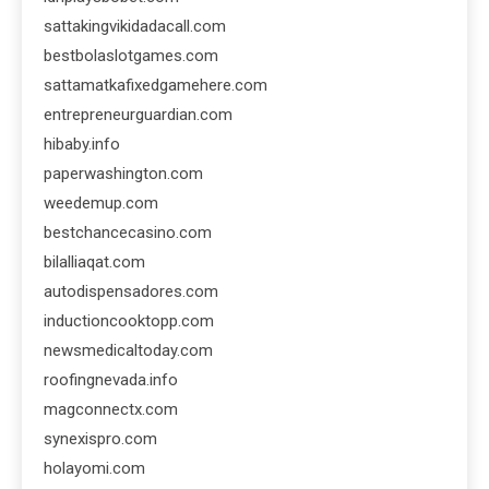
sattakingvikidadacall.com
bestbolaslotgames.com
sattamatkafixedgamehere.com
entrepreneurguardian.com
hibaby.info
paperwashington.com
weedemup.com
bestchancecasino.com
bilalliaqat.com
autodispensadores.com
inductioncooktopp.com
newsmedicaltoday.com
roofingnevada.info
magconnectx.com
synexispro.com
holayomi.com