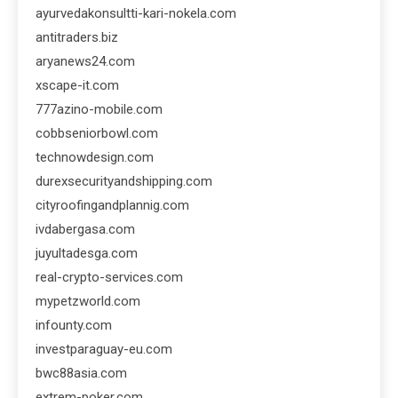
ayurvedakonsultti-kari-nokela.com
antitraders.biz
aryanews24.com
xscape-it.com
777azino-mobile.com
cobbseniorbowl.com
technowdesign.com
durexsecurityandshipping.com
cityroofingandplannig.com
ivdabergasa.com
juyultadesga.com
real-crypto-services.com
mypetzworld.com
infounty.com
investparaguay-eu.com
bwc88asia.com
extrem-poker.com