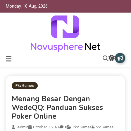
Monday, 10 Aug, 2026
Nikmati berbagai jenis permainan yang lengkap di situs Bandarqq
Situs Bandarqq Terbaik dengan
terbaik. Pilih dari berbagai opsi poker yang menarik dan
menangkan hadiah besar setiap hari.
Game Terlengkap
Pkv Games
Menang Besar Dengan
WedeQQ: Panduan Sukses
Poker Online
Admin
October 3, 2024
0
Pkv Games
Pkv Games