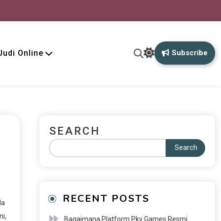
Judi Online
Subscribe
iah besar setiap hari.
SEARCH
Search
RECENT POSTS
da
i,
Bagaimana Platform Pkv Games Resmi