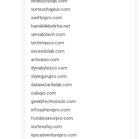
flexiboostlab.com
vortexohqplus.com
swiftiopro.com
hamilelikbelirtisi.net
versalotech.com
techmaxco.com
exceedolab.com
activaxio.com
dynabytesco.com
stylegurupro.com
datawizardslab.com
cubiqio.com
geeklifechronicle.com
infospherepro.com
foodiesavorpro.com
vortexohq.com
epicadventurepro.com