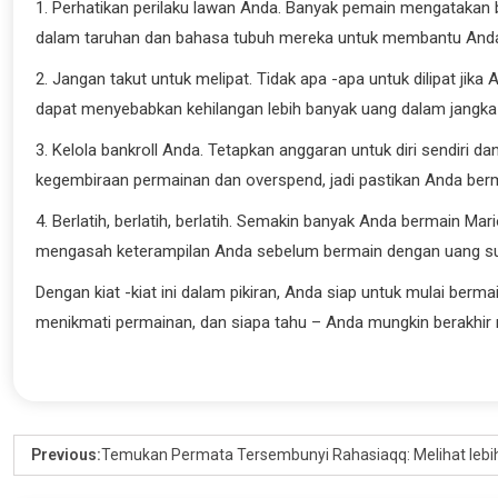
1. Perhatikan perilaku lawan Anda. Banyak pemain mengatakan
dalam taruhan dan bahasa tubuh mereka untuk membantu Anda
2. Jangan takut untuk melipat. Tidak apa -apa untuk dilipat ji
dapat menyebabkan kehilangan lebih banyak uang dalam jangka
3. Kelola bankroll Anda. Tetapkan anggaran untuk diri sendiri 
kegembiraan permainan dan overspend, jadi pastikan Anda be
4. Berlatih, berlatih, berlatih. Semakin banyak Anda bermain M
mengasah keterampilan Anda sebelum bermain dengan uang s
Dengan kiat -kiat ini dalam pikiran, Anda siap untuk mulai berm
menikmati permainan, dan siapa tahu – Anda mungkin berakhir 
Previous:
Temukan Permata Tersembunyi Rahasiaqq: Melihat lebih