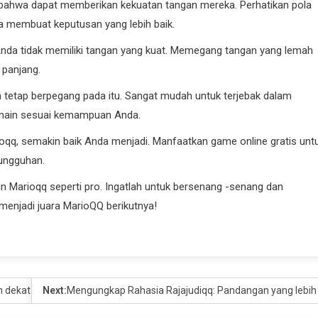
 bahwa dapat memberikan kekuatan tangan mereka. Perhatikan pola
 membuat keputusan yang lebih baik.
ka Anda tidak memiliki tangan yang kuat. Memegang tangan yang lemah
 panjang.
dan tetap berpegang pada itu. Sangat mudah untuk terjebak dalam
rmain sesuai kemampuan Anda.
arioqq, semakin baik Anda menjadi. Manfaatkan game online gratis unt
ungguhan.
ain Marioqq seperti pro. Ingatlah untuk bersenang -senang dan
menjadi juara MarioQQ berikutnya!
 dekat pada fitur dan manfaatnya
Next:
Mengungkap Rahasia Rajajudiqq: Pandangan yang lebih de