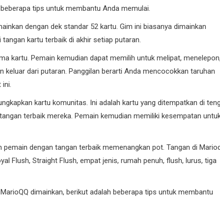
beberapa tips untuk membantu Anda memulai.
inkan dengan dek standar 52 kartu. Gim ini biasanya dimainkan
angan kartu terbaik di akhir setiap putaran.
a kartu. Pemain kemudian dapat memilih untuk melipat, menelepon
n keluar dari putaran. Panggilan berarti Anda mencocokkan taruhan
ini.
kapkan kartu komunitas. Ini adalah kartu yang ditempatkan di ten
angan terbaik mereka. Pemain kemudian memiliki kesempatan untu
an pemain dengan tangan terbaik memenangkan pot. Tangan di Mario
yal Flush, Straight Flush, empat jenis, rumah penuh, flush, lurus, tiga
arioQQ dimainkan, berikut adalah beberapa tips untuk membantu