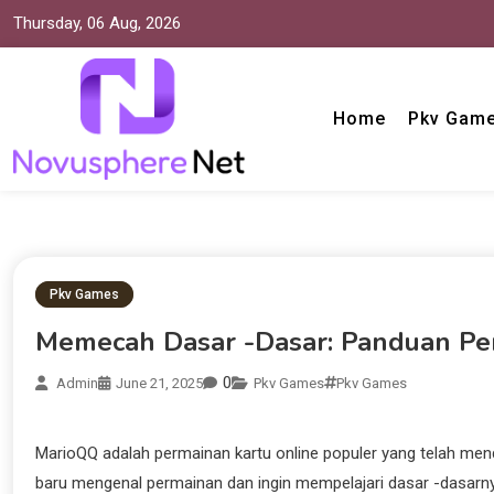
Thursday, 06 Aug, 2026
Home
Pkv Gam
Nikmati berbagai jenis permainan yang lengkap di situs Bandarqq te
Situs Bandarqq Terbaik dengan
Pkv Games
Memecah Dasar -Dasar: Panduan Pe
0
Admin
June 21, 2025
Pkv Games
Pkv Games
MarioQQ adalah permainan kartu online populer yang telah men
baru mengenal permainan dan ingin mempelajari dasar -dasarny