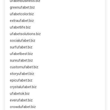
ufabetbusiness.biz
greenufabet.biz
ufabetcolor.biz
extraufabet.biz
ufabetlife.biz
ufabetsolutions.biz
socialufabet.biz
surfufabet.biz
ufabetbest.biz
sureufabet.biz
customufabet.biz
storyufabet.biz
epicufabet.biz
crystalufabet.biz
ufabetok.biz
everufabet.biz
crowdufabet.biz