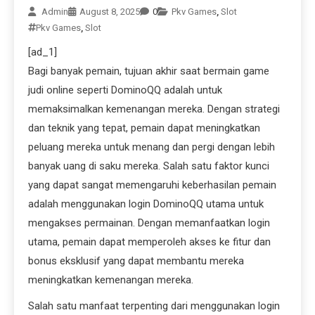
Admin
August 8, 2025
0
Pkv Games
,
Slot
Pkv Games
,
Slot
[ad_1]
Bagi banyak pemain, tujuan akhir saat bermain game
judi online seperti DominoQQ adalah untuk
memaksimalkan kemenangan mereka. Dengan strategi
dan teknik yang tepat, pemain dapat meningkatkan
peluang mereka untuk menang dan pergi dengan lebih
banyak uang di saku mereka. Salah satu faktor kunci
yang dapat sangat memengaruhi keberhasilan pemain
adalah menggunakan login DominoQQ utama untuk
mengakses permainan. Dengan memanfaatkan login
utama, pemain dapat memperoleh akses ke fitur dan
bonus eksklusif yang dapat membantu mereka
meningkatkan kemenangan mereka.
Salah satu manfaat terpenting dari menggunakan login