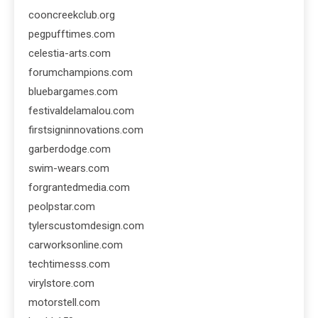
cooncreekclub.org
pegpufftimes.com
celestia-arts.com
forumchampions.com
bluebargames.com
festivaldelamalou.com
firstsigninnovations.com
garberdodge.com
swim-wears.com
forgrantedmedia.com
peolpstar.com
tylerscustomdesign.com
carworksonline.com
techtimesss.com
virylstore.com
motorstell.com