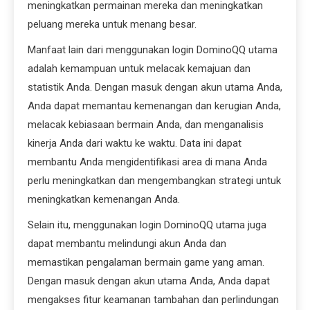
meningkatkan permainan mereka dan meningkatkan
peluang mereka untuk menang besar.
Manfaat lain dari menggunakan login DominoQQ utama
adalah kemampuan untuk melacak kemajuan dan
statistik Anda. Dengan masuk dengan akun utama Anda,
Anda dapat memantau kemenangan dan kerugian Anda,
melacak kebiasaan bermain Anda, dan menganalisis
kinerja Anda dari waktu ke waktu. Data ini dapat
membantu Anda mengidentifikasi area di mana Anda
perlu meningkatkan dan mengembangkan strategi untuk
meningkatkan kemenangan Anda.
Selain itu, menggunakan login DominoQQ utama juga
dapat membantu melindungi akun Anda dan
memastikan pengalaman bermain game yang aman.
Dengan masuk dengan akun utama Anda, Anda dapat
mengakses fitur keamanan tambahan dan perlindungan