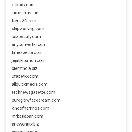
otbody.com
jamestrust.net
trenz24.com
skipworking.com
loizbeauty.com
anyconverter.com
timespedia.com
jejakkrismon.com
diemthole.biz
ufabetkk.com
allquickmedia.com
technewsgazette.com
pureglowfacecream.com
kingofherrings.com
mrbetjapan.com
anewentity.biz
appkuala.com