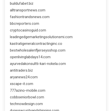
buildufabet.biz
alltransportnews.com
fashiontrandsnews.com
bbcreporters.com
cryptocasinoguid.com
leadingedgemarketingsolutionsmi.com
kastratigeneralcontractinginc.co
bestwholesalenfljerseysshop.com
openlivinglabdays14.com
ayurvedakonsultti-kari-nokela.com
antitraders.biz
aryanews24.com
xscape-it.com
777azino-mobile.com
cobbseniorbowl.com
technowdesign.com
durexsecurityandshipping.com