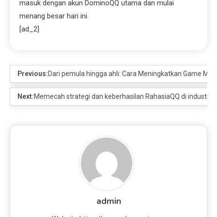
masuk dengan akun DominoQQ utama dan mulai
menang besar hari ini.
[ad_2]
Previous:
Dari pemula hingga ahli: Cara Meningkatkan Game Ma
Next:
Memecah strategi dan keberhasilan RahasiaQQ di industri pe
admin