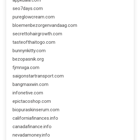
seo7days.com
pureglowcream.com
bloemenbezorgenvandaag.com
secrettohairgrowth.com
tasteofthaitogo.com
bunnynkitty.com
bezopasnik.org
fjmnxga.com
saigonstartransport.com
bangmaxwin.com
infonetive.com
epictacoshop.com
biopuraskinserum.com
californiafinances.info
canadafinance.info
nevadamoney.info