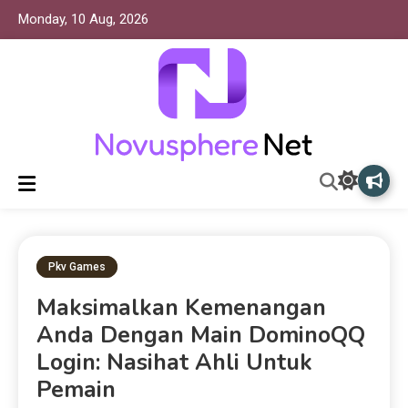
Monday, 10 Aug, 2026
Nikmati berbagai jenis permainan yang lengkap di situs Bandarqq
Situs Bandarqq Terbaik dengan
terbaik. Pilih dari berbagai opsi poker yang menarik dan
menangkan hadiah besar setiap hari.
Game Terlengkap
Pkv Games
Maksimalkan Kemenangan
Anda Dengan Main DominoQQ
Login: Nasihat Ahli Untuk
Pemain