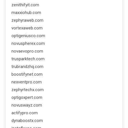
zenithifyit.com
maxxiohub.com
zephyraweb.com
vortexaweb.com
optigeniusco.com
novuspherex.com
novaevopro.com
trusparktech.com
trubrandzhq.com
boostifynet.com
nexventpro.com
zephyrtechx.com
optigoxpert.com
novuswayz.com
actifypro.com
dynaboostx.com