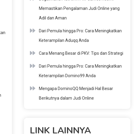
Memastikan Pengalaman Judi Online yang
Adil dan Aman
Dari Pemula hingga Pro: Cara Meningkatkan
kan
Keterampilan Aduqq Anda
Cara Menang Besar di PKV: Tips dan Strategi
Dari Pemula hingga Pro: Cara Meningkatkan
Keterampilan Domino99 Anda
Mengapa DominoQQ Menjadi Hal Besar
n
Berikutnya dalam Judi Online
LINK LAINNYA