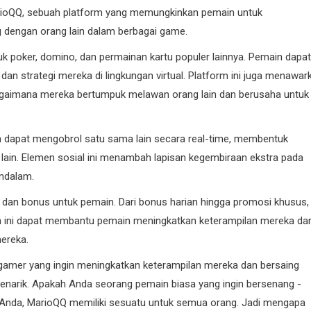
MarioQQ, sebuah platform yang memungkinkan pemain untuk
 dengan orang lain dalam berbagai game.
k poker, domino, dan permainan kartu populer lainnya. Pemain dapat
dan strategi mereka di lingkungan virtual. Platform ini juga menawar
agaimana mereka bertumpuk melawan orang lain dan berusaha untuk
n dapat mengobrol satu sama lain secara real-time, membentuk
lain. Elemen sosial ini menambah lapisan kegembiraan ekstra pada
ndalam.
 dan bonus untuk pemain. Dari bonus harian hingga promosi khusus,
ah ini dapat membantu pemain meningkatkan keterampilan mereka da
ereka.
 gamer yang ingin meningkatkan keterampilan mereka dan bersaing
narik. Apakah Anda seorang pemain biasa yang ingin bersenang -
n Anda, MarioQQ memiliki sesuatu untuk semua orang. Jadi mengapa