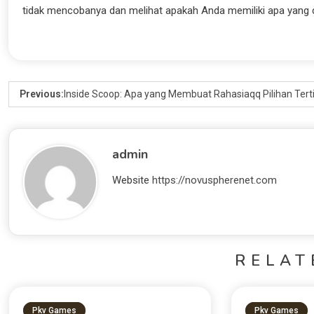
tidak mencobanya dan melihat apakah Anda memiliki apa yang 
Previous:
Inside Scoop: Apa yang Membuat Rahasiaqq Pilihan Terti
admin
Website
https://novuspherenet.com
RELAT
Pkv Games
Pkv Games