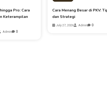
hingga Pro: Cara
Cara Menang Besar di PKV: Ti
n Keterampilan
dan Strategi
0
July 27, 2026
Admin
0
Admin