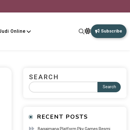
Judi Online
Subscribe
iah besar setiap hari.
SEARCH
Search
RECENT POSTS
Bagaimana Platform Pkv Games Resmi