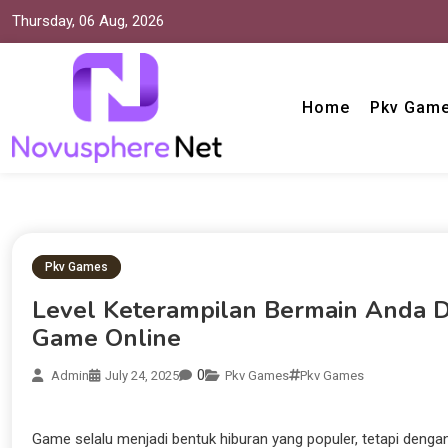
Thursday, 06 Aug, 2026
Home
Pkv Gam
Nikmati berbagai jenis permainan yang lengkap di situs Bandarqq te
Situs Bandarqq Terbaik dengan
Pkv Games
Level Keterampilan Bermain Anda 
Game Online
0
Admin
July 24, 2025
Pkv Games
Pkv Games
Game selalu menjadi bentuk hiburan yang populer, tetapi dengan