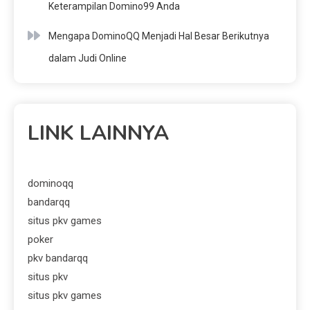
Keterampilan Domino99 Anda
Mengapa DominoQQ Menjadi Hal Besar Berikutnya
dalam Judi Online
LINK LAINNYA
dominoqq
bandarqq
situs pkv games
poker
pkv bandarqq
situs pkv
situs pkv games