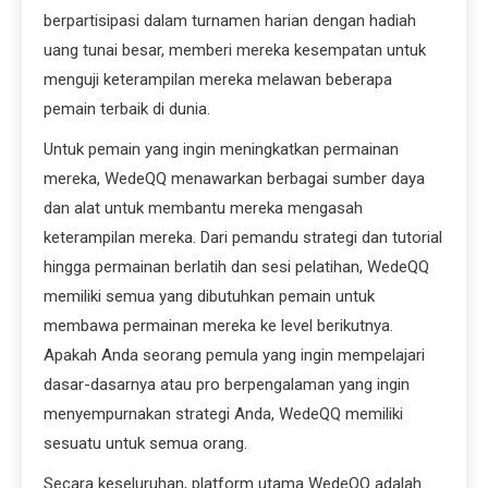
berpartisipasi dalam turnamen harian dengan hadiah
uang tunai besar, memberi mereka kesempatan untuk
menguji keterampilan mereka melawan beberapa
pemain terbaik di dunia.
Untuk pemain yang ingin meningkatkan permainan
mereka, WedeQQ menawarkan berbagai sumber daya
dan alat untuk membantu mereka mengasah
keterampilan mereka. Dari pemandu strategi dan tutorial
hingga permainan berlatih dan sesi pelatihan, WedeQQ
memiliki semua yang dibutuhkan pemain untuk
membawa permainan mereka ke level berikutnya.
Apakah Anda seorang pemula yang ingin mempelajari
dasar-dasarnya atau pro berpengalaman yang ingin
menyempurnakan strategi Anda, WedeQQ memiliki
sesuatu untuk semua orang.
Secara keseluruhan, platform utama WedeQQ adalah