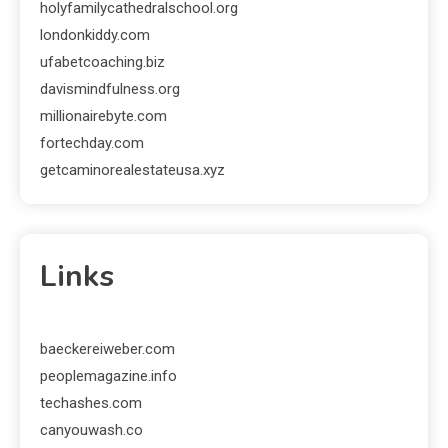
holyfamilycathedralschool.org
londonkiddy.com
ufabetcoaching.biz
davismindfulness.org
millionairebyte.com
fortechday.com
getcaminorealestateusa.xyz
Links
baeckereiweber.com
peoplemagazine.info
techashes.com
canyouwash.co