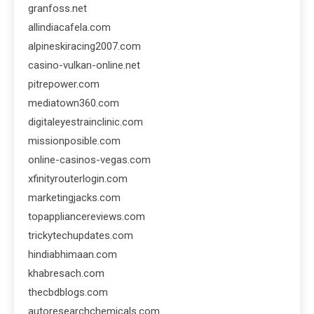
granfoss.net
allindiacafela.com
alpineskiracing2007.com
casino-vulkan-online.net
pitrepower.com
mediatown360.com
digitaleyestrainclinic.com
missionposible.com
online-casinos-vegas.com
xfinityrouterlogin.com
marketingjacks.com
topappliancereviews.com
trickytechupdates.com
hindiabhimaan.com
khabresach.com
thecbdblogs.com
autoresearchchemicals.com