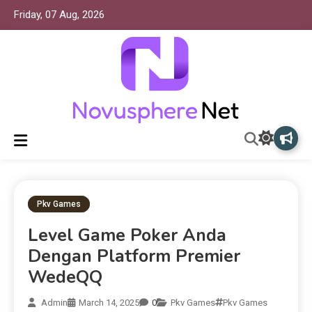
Friday, 07 Aug, 2026
Nikmati berbagai jenis permainan yang lengkap di situs Bandarqq
Situs Bandarqq Terbaik dengan
terbaik. Pilih dari berbagai opsi poker yang menarik dan
menangkan hadiah besar setiap hari.
Game Terlengkap
Pkv Games
Level Game Poker Anda
Dengan Platform Premier
WedeQQ
Admin
March 14, 2025
0
Pkv Games
Pkv Games