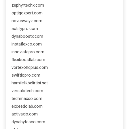
zephyrtechx.com
optigoxpert.com
novuswayz.com
actifypro.com
dynaboostx.com
instaflexco.com
innovistapro.com
flexiboostlab.com
vortexohqplus.com
swiftiopro.com
hamilelikbelirtisi.net
versalotech.com
techmaxco.com
exceedolab.com
activaxio.com
dynabytesco.com