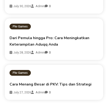
July 30, 2026
Admin
0
Pkv Games
Dari Pemula hingga Pro: Cara Meningkatkan
Keterampilan Aduqq Anda
July 28, 2026
Admin
0
Pkv Games
Cara Menang Besar di PKV: Tips dan Strategi
July 27, 2026
Admin
0