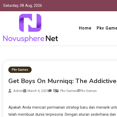
Saturday, 08 Aug, 2026
Home
Pkv Gam
Nikmati berbagai jenis permainan yang lengkap di situs Bandarqq te
Situs Bandarqq Terbaik dengan
Pkv Games
Get Boys On Murniqq: The Addictiv
0
Admin
March 4, 2025
Pkv Games
Pkv Games
Apakah Anda mencari permainan strategi baru dan menarik untuk
telah membuat dunia terpesona. Dengan aturan sederhana dan 