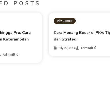
ED POSTS
Pkv Games
hingga Pro: Cara
Cara Menang Besar di PKV: Ti
n Keterampilan
dan Strategi
0
July 27, 2026
Admin
0
Admin