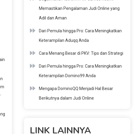
Memastikan Pengalaman Judi Online yang
Adil dan Aman
Dari Pemula hingga Pro: Cara Meningkatkan
Keterampilan Aduqq Anda
Cara Menang Besar di PKV: Tips dan Strategi
ain
Dari Pemula hingga Pro: Cara Meningkatkan
Keterampilan Domino99 Anda
an
Gim
Mengapa DominoQQ Menjadi Hal Besar
-
Berikutnya dalam Judi Online
ang
LINK LAINNYA