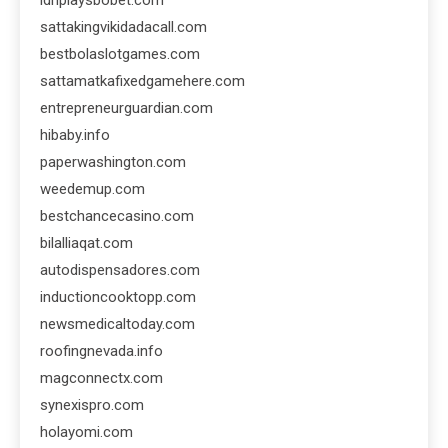
sattakingvikidadacall.com
bestbolaslotgames.com
sattamatkafixedgamehere.com
entrepreneurguardian.com
hibaby.info
paperwashington.com
weedemup.com
bestchancecasino.com
bilalliaqat.com
autodispensadores.com
inductioncooktopp.com
newsmedicaltoday.com
roofingnevada.info
magconnectx.com
synexispro.com
holayomi.com