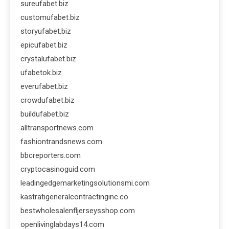
sureufabet.biz
customufabet.biz
storyufabet.biz
epicufabet.biz
crystalufabet.biz
ufabetok.biz
everufabet.biz
crowdufabet.biz
buildufabet.biz
alltransportnews.com
fashiontrandsnews.com
bbcreporters.com
cryptocasinoguid.com
leadingedgemarketingsolutionsmi.com
kastratigeneralcontractinginc.co
bestwholesalenfljerseysshop.com
openlivinglabdays14.com