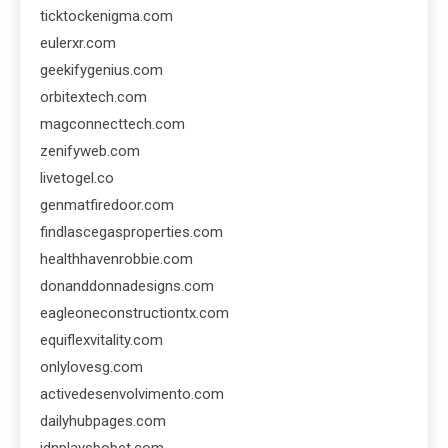
ticktockenigma.com
eulerxr.com
geekifygenius.com
orbitextech.com
magconnecttech.com
zenifyweb.com
livetogel.co
genmatfiredoor.com
findlascegasproperties.com
healthhavenrobbie.com
donanddonnadesigns.com
eagleoneconstructiontx.com
equiflexvitality.com
onlylovesg.com
activedesenvolvimento.com
dailyhubpages.com
idnplaysbobet.com