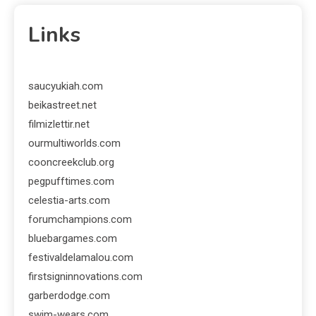
Links
saucyukiah.com
beikastreet.net
filmizlettir.net
ourmultiworlds.com
cooncreekclub.org
pegpufftimes.com
celestia-arts.com
forumchampions.com
bluebargames.com
festivaldelamalou.com
firstsigninnovations.com
garberdodge.com
swim-wears.com