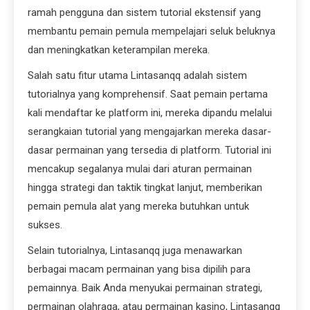
ramah pengguna dan sistem tutorial ekstensif yang
membantu pemain pemula mempelajari seluk beluknya
dan meningkatkan keterampilan mereka.
Salah satu fitur utama Lintasanqq adalah sistem
tutorialnya yang komprehensif. Saat pemain pertama
kali mendaftar ke platform ini, mereka dipandu melalui
serangkaian tutorial yang mengajarkan mereka dasar-
dasar permainan yang tersedia di platform. Tutorial ini
mencakup segalanya mulai dari aturan permainan
hingga strategi dan taktik tingkat lanjut, memberikan
pemain pemula alat yang mereka butuhkan untuk
sukses.
Selain tutorialnya, Lintasanqq juga menawarkan
berbagai macam permainan yang bisa dipilih para
pemainnya. Baik Anda menyukai permainan strategi,
permainan olahraga, atau permainan kasino, Lintasanqq