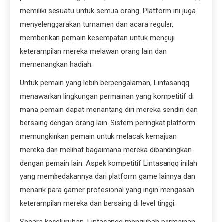
memiliki sesuatu untuk semua orang. Platform ini juga
menyelenggarakan turnamen dan acara reguler,
memberikan pemain kesempatan untuk menguji
keterampilan mereka melawan orang lain dan
memenangkan hadiah.
Untuk pemain yang lebih berpengalaman, Lintasanqq
menawarkan lingkungan permainan yang kompetitif di
mana pemain dapat menantang diri mereka sendiri dan
bersaing dengan orang lain. Sistem peringkat platform
memungkinkan pemain untuk melacak kemajuan
mereka dan melihat bagaimana mereka dibandingkan
dengan pemain lain. Aspek kompetitif Lintasanqq inilah
yang membedakannya dari platform game lainnya dan
menarik para gamer profesional yang ingin mengasah
keterampilan mereka dan bersaing di level tinggi.
Secara keseluruhan, Lintasanqq mengubah permainan