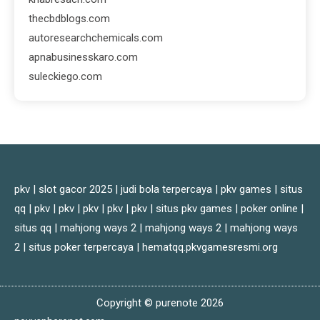
thecbdblogs.com
autoresearchchemicals.com
apnabusinesskaro.com
suleckiego.com
pkv
|
slot gacor 2025
|
judi bola terpercaya
|
pkv games
|
situs
qq
|
pkv
|
pkv
|
pkv
|
pkv
|
pkv
|
situs pkv games
|
poker online
|
situs qq
|
mahjong ways 2
|
mahjong ways 2
|
mahjong ways
2
|
situs poker terpercaya
|
hematqq.pkvgamesresmi.org
Copyright © purenote 2026