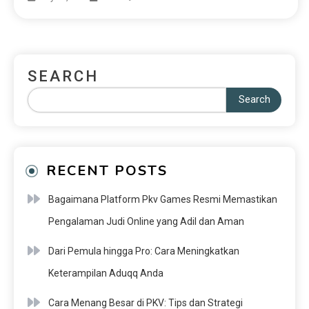
SEARCH
Search
RECENT POSTS
Bagaimana Platform Pkv Games Resmi Memastikan
Pengalaman Judi Online yang Adil dan Aman
Dari Pemula hingga Pro: Cara Meningkatkan
Keterampilan Aduqq Anda
Cara Menang Besar di PKV: Tips dan Strategi