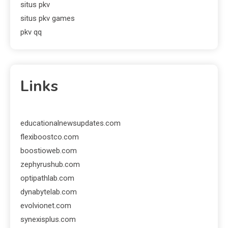
situs pkv
situs pkv games
pkv qq
Links
educationalnewsupdates.com
flexiboostco.com
boostioweb.com
zephyrushub.com
optipathlab.com
dynabytelab.com
evolvionet.com
synexisplus.com