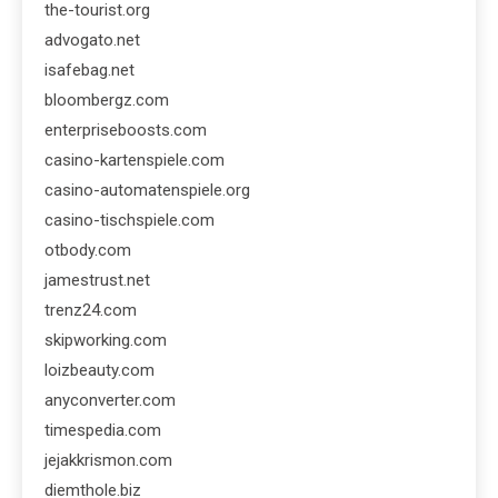
the-tourist.org
advogato.net
isafebag.net
bloombergz.com
enterpriseboosts.com
casino-kartenspiele.com
casino-automatenspiele.org
casino-tischspiele.com
otbody.com
jamestrust.net
trenz24.com
skipworking.com
loizbeauty.com
anyconverter.com
timespedia.com
jejakkrismon.com
diemthole.biz