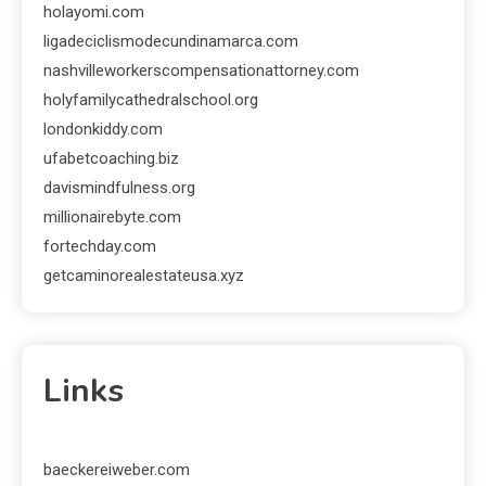
holayomi.com
ligadeciclismodecundinamarca.com
nashvilleworkerscompensationattorney.com
holyfamilycathedralschool.org
londonkiddy.com
ufabetcoaching.biz
davismindfulness.org
millionairebyte.com
fortechday.com
getcaminorealestateusa.xyz
Links
baeckereiweber.com