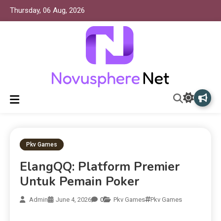
Thursday, 06 Aug, 2026
Nikmati berbagai jenis permainan yang lengkap di situs Bandarqq
Situs Bandarqq Terbaik dengan
terbaik. Pilih dari berbagai opsi poker yang menarik dan
menangkan hadiah besar setiap hari.
Game Terlengkap
Pkv Games
ElangQQ: Platform Premier
Untuk Pemain Poker
Admin
June 4, 2026
0
Pkv Games
Pkv Games