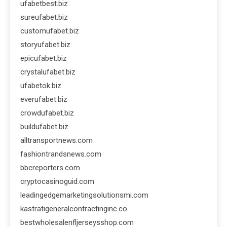
ufabetbest.biz
sureufabet.biz
customufabet.biz
storyufabet.biz
epicufabet.biz
crystalufabet.biz
ufabetok.biz
everufabet.biz
crowdufabet.biz
buildufabet.biz
alltransportnews.com
fashiontrandsnews.com
bbcreporters.com
cryptocasinoguid.com
leadingedgemarketingsolutionsmi.com
kastratigeneralcontractinginc.co
bestwholesalenfljerseysshop.com