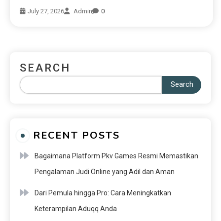
July 27, 2026
Admin
0
SEARCH
Search
RECENT POSTS
Bagaimana Platform Pkv Games Resmi Memastikan
Pengalaman Judi Online yang Adil dan Aman
Dari Pemula hingga Pro: Cara Meningkatkan
Keterampilan Aduqq Anda