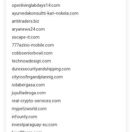
openlivinglabdays14.com
ayurvedakonsultti-kari-nokela.com
antitraders.biz
aryanews24.com
xscape-it.com
777azino-mobile.com
cobbseniorbowl.com
technowdesign.com
durexsecurityandshipping.com
cityroofingandplannig.com
ivdabergasa.com
juyultadesga.com
real-crypto-services.com
mypetzworld.com
infounty.com
investparaguay-eu.com