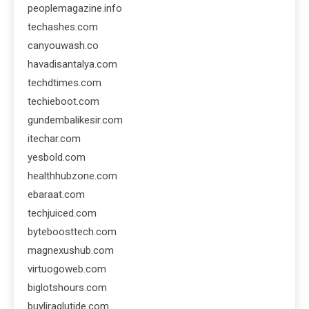
peoplemagazine.info
techashes.com
canyouwash.co
havadisantalya.com
techdtimes.com
techieboot.com
gundembalikesir.com
itechar.com
yesbold.com
healthhubzone.com
ebaraat.com
techjuiced.com
byteboosttech.com
magnexushub.com
virtuogoweb.com
biglotshours.com
buyliraglutide.com