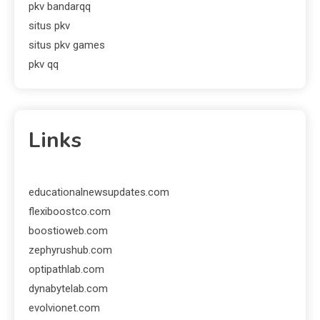
pkv bandarqq
situs pkv
situs pkv games
pkv qq
Links
educationalnewsupdates.com
flexiboostco.com
boostioweb.com
zephyrushub.com
optipathlab.com
dynabytelab.com
evolvionet.com