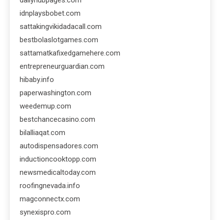
idnplaysbobet.com
sattakingvikidadacall.com
bestbolaslotgames.com
sattamatkafixedgamehere.com
entrepreneurguardian.com
hibaby.info
paperwashington.com
weedemup.com
bestchancecasino.com
bilalliaqat.com
autodispensadores.com
inductioncooktopp.com
newsmedicaltoday.com
roofingnevada.info
magconnectx.com
synexispro.com