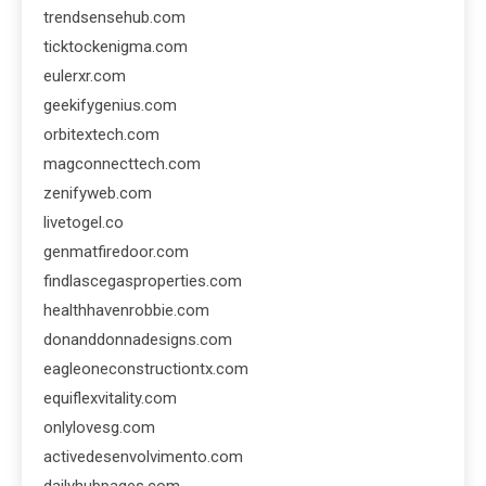
trendsensehub.com
ticktockenigma.com
eulerxr.com
geekifygenius.com
orbitextech.com
magconnecttech.com
zenifyweb.com
livetogel.co
genmatfiredoor.com
findlascegasproperties.com
healthhavenrobbie.com
donanddonnadesigns.com
eagleoneconstructiontx.com
equiflexvitality.com
onlylovesg.com
activedesenvolvimento.com
dailyhubpages.com