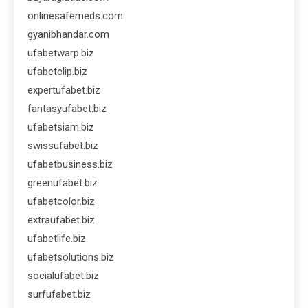
onlinesafemeds.com
gyanibhandar.com
ufabetwarp.biz
ufabetclip.biz
expertufabet.biz
fantasyufabet.biz
ufabetsiam.biz
swissufabet.biz
ufabetbusiness.biz
greenufabet.biz
ufabetcolor.biz
extraufabet.biz
ufabetlife.biz
ufabetsolutions.biz
socialufabet.biz
surfufabet.biz