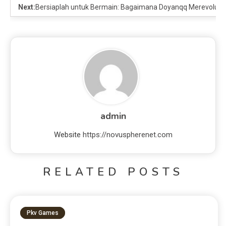
Next:
Bersiaplah untuk Bermain: Bagaimana Doyanqq Merevolusi 
admin
Website
https://novuspherenet.com
RELATED POSTS
Pkv Games