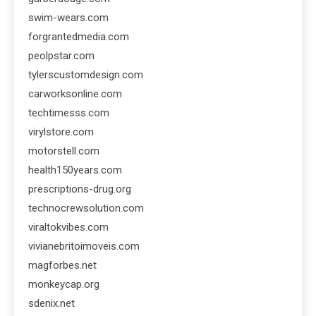
swim-wears.com
forgrantedmedia.com
peolpstar.com
tylerscustomdesign.com
carworksonline.com
techtimesss.com
virylstore.com
motorstell.com
health150years.com
prescriptions-drug.org
technocrewsolution.com
viraltokvibes.com
vivianebritoimoveis.com
magforbes.net
monkeycap.org
sdenix.net