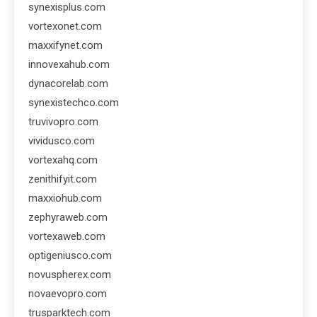
synexisplus.com
vortexonet.com
maxxifynet.com
innovexahub.com
dynacorelab.com
synexistechco.com
truvivopro.com
vividusco.com
vortexahq.com
zenithifyit.com
maxxiohub.com
zephyraweb.com
vortexaweb.com
optigeniusco.com
novuspherex.com
novaevopro.com
trusparktech.com