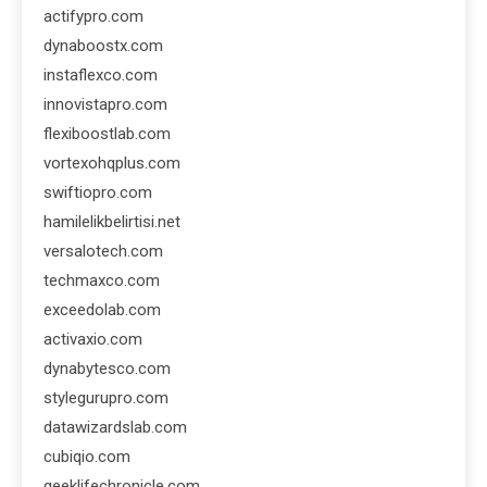
actifypro.com
dynaboostx.com
instaflexco.com
innovistapro.com
flexiboostlab.com
vortexohqplus.com
swiftiopro.com
hamilelikbelirtisi.net
versalotech.com
techmaxco.com
exceedolab.com
activaxio.com
dynabytesco.com
stylegurupro.com
datawizardslab.com
cubiqio.com
geeklifechronicle.com