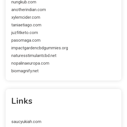
nungkub.com
anotherindian.com
xylemcider.com
taniaetiago.com
juzfitketo.com
pasomaga.com
impactgardencbdgummies.org
naturesstimulantcbd.net
nopalinaeuropa.com
biomagnify.net
Links
saucyukiah.com