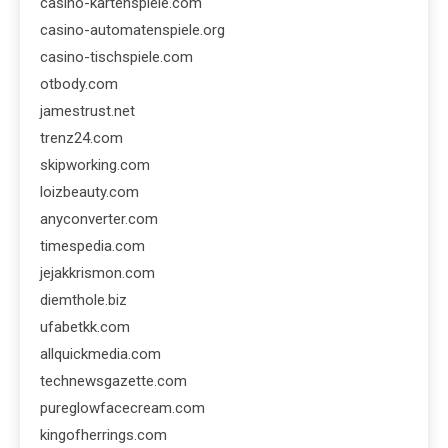
casino-kartenspiele.com
casino-automatenspiele.org
casino-tischspiele.com
otbody.com
jamestrust.net
trenz24.com
skipworking.com
loizbeauty.com
anyconverter.com
timespedia.com
jejakkrismon.com
diemthole.biz
ufabetkk.com
allquickmedia.com
technewsgazette.com
pureglowfacecream.com
kingofherrings.com