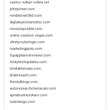
casino-vulkan-online.net
pitrepower.com
mediatown360.com
digitaleyestrainclinic.com
missionposible.com
online-casinos-vegas.com
xfinityrouterlogin.com
marketingjacks.com
topappliancereviews.com
trickytechupdates.com
hindiabhimaan.com
khabresach.com
thecbdblogs.com
autoresearchchemicals.com
apnabusinesskaro.com
suleckiego.com