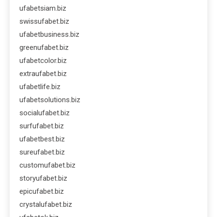
ufabetsiam.biz
swissufabet.biz
ufabetbusiness.biz
greenufabet.biz
ufabetcolor.biz
extraufabet.biz
ufabetlife.biz
ufabetsolutions.biz
socialufabet.biz
surfufabet.biz
ufabetbest.biz
sureufabet.biz
customufabet.biz
storyufabet.biz
epicufabet.biz
crystalufabet.biz