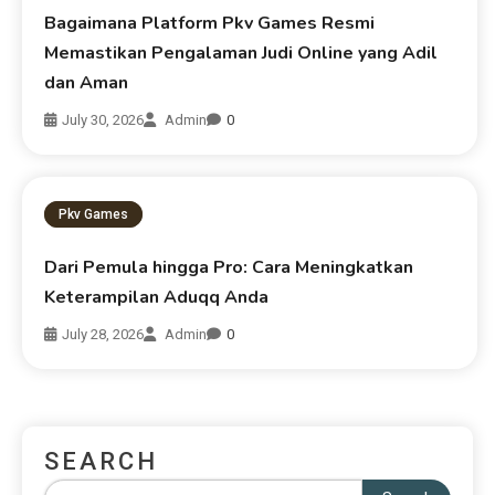
Bagaimana Platform Pkv Games Resmi
Memastikan Pengalaman Judi Online yang Adil
dan Aman
July 30, 2026
Admin
0
Pkv Games
Dari Pemula hingga Pro: Cara Meningkatkan
Keterampilan Aduqq Anda
July 28, 2026
Admin
0
SEARCH