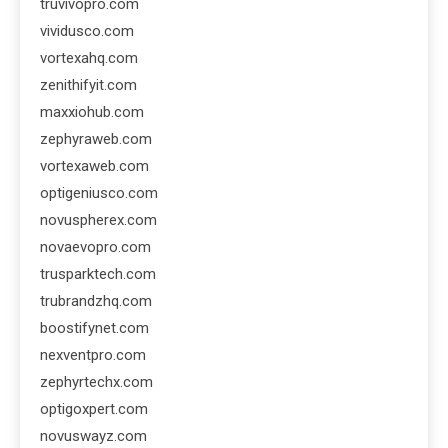
truvivopro.com
vividusco.com
vortexahq.com
zenithifyit.com
maxxiohub.com
zephyraweb.com
vortexaweb.com
optigeniusco.com
novuspherex.com
novaevopro.com
trusparktech.com
trubrandzhq.com
boostifynet.com
nexventpro.com
zephyrtechx.com
optigoxpert.com
novuswayz.com