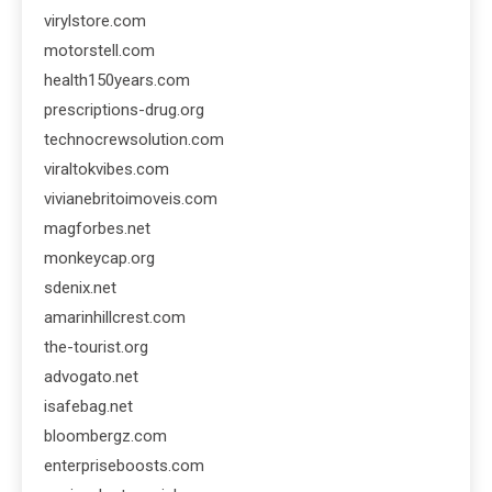
virylstore.com
motorstell.com
health150years.com
prescriptions-drug.org
technocrewsolution.com
viraltokvibes.com
vivianebritoimoveis.com
magforbes.net
monkeycap.org
sdenix.net
amarinhillcrest.com
the-tourist.org
advogato.net
isafebag.net
bloombergz.com
enterpriseboosts.com