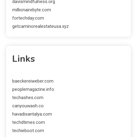
davismindfulness.org
millionairebyte.com
fortechday.com
getcaminorealestateusa.xyz
Links
baeckereiweber.com
peoplemagazine.info
techashes.com
canyouwash.co
havadisantalya.com
techdtimes.com
techieboot.com