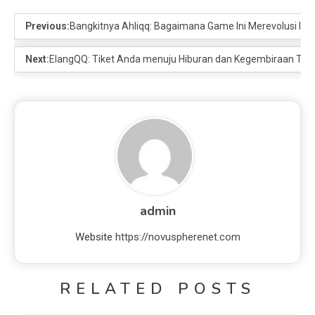
Previous:
Bangkitnya Ahliqq: Bagaimana Game Ini Merevolusi Ind
Next:
ElangQQ: Tiket Anda menuju Hiburan dan Kegembiraan Tanpa
admin
Website
https://novuspherenet.com
RELATED POSTS