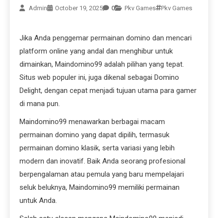
Admin
October 19, 2025
0
Pkv Games
Pkv Games
Jika Anda penggemar permainan domino dan mencari
platform online yang andal dan menghibur untuk
dimainkan, Maindomino99 adalah pilihan yang tepat.
Situs web populer ini, juga dikenal sebagai Domino
Delight, dengan cepat menjadi tujuan utama para gamer
di mana pun.
Maindomino99 menawarkan berbagai macam
permainan domino yang dapat dipilih, termasuk
permainan domino klasik, serta variasi yang lebih
modern dan inovatif. Baik Anda seorang profesional
berpengalaman atau pemula yang baru mempelajari
seluk beluknya, Maindomino99 memiliki permainan
untuk Anda.