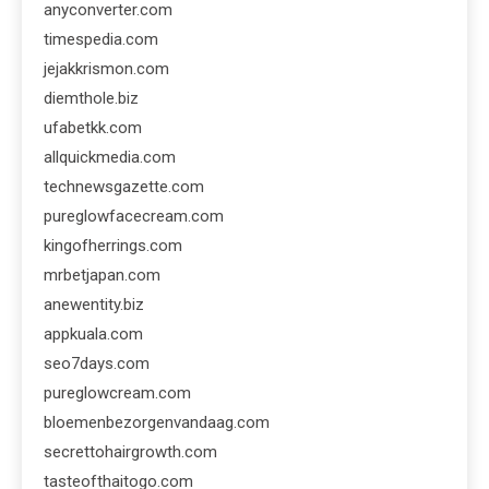
anyconverter.com
timespedia.com
jejakkrismon.com
diemthole.biz
ufabetkk.com
allquickmedia.com
technewsgazette.com
pureglowfacecream.com
kingofherrings.com
mrbetjapan.com
anewentity.biz
appkuala.com
seo7days.com
pureglowcream.com
bloemenbezorgenvandaag.com
secrettohairgrowth.com
tasteofthaitogo.com