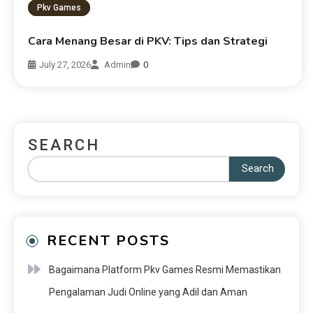
Pkv Games
Cara Menang Besar di PKV: Tips dan Strategi
July 27, 2026
Admin
0
SEARCH
Search
RECENT POSTS
Bagaimana Platform Pkv Games Resmi Memastikan
Pengalaman Judi Online yang Adil dan Aman