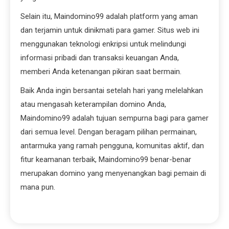
Selain itu, Maindomino99 adalah platform yang aman
dan terjamin untuk dinikmati para gamer. Situs web ini
menggunakan teknologi enkripsi untuk melindungi
informasi pribadi dan transaksi keuangan Anda,
memberi Anda ketenangan pikiran saat bermain.
Baik Anda ingin bersantai setelah hari yang melelahkan
atau mengasah keterampilan domino Anda,
Maindomino99 adalah tujuan sempurna bagi para gamer
dari semua level. Dengan beragam pilihan permainan,
antarmuka yang ramah pengguna, komunitas aktif, dan
fitur keamanan terbaik, Maindomino99 benar-benar
merupakan domino yang menyenangkan bagi pemain di
mana pun.