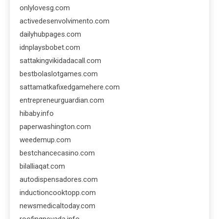
onlylovesg.com
activedesenvolvimento.com
dailyhubpages.com
idnplaysbobet.com
sattakingvikidadacall.com
bestbolaslotgames.com
sattamatkafixedgamehere.com
entrepreneurguardian.com
hibaby.info
paperwashington.com
weedemup.com
bestchancecasino.com
bilalliaqat.com
autodispensadores.com
inductioncooktopp.com
newsmedicaltoday.com
roofingnevada.info