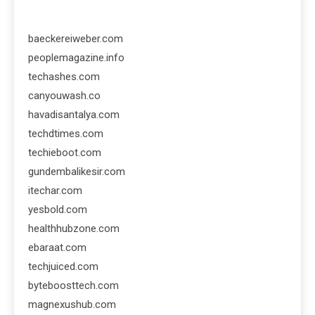
baeckereiweber.com
peoplemagazine.info
techashes.com
canyouwash.co
havadisantalya.com
techdtimes.com
techieboot.com
gundembalikesir.com
itechar.com
yesbold.com
healthhubzone.com
ebaraat.com
techjuiced.com
byteboosttech.com
magnexushub.com