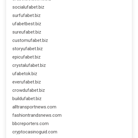
socialufabet.biz
surfufabet.biz
ufabetbest.biz
sureufabet.biz
customufabet.biz
storyufabet.biz
epicufabet.biz
crystalufabet.biz
ufabetok.biz
everufabet.biz
crowdufabet.biz
buildufabet.biz
alltransportnews.com
fashiontrandsnews.com
bbcreporters.com
cryptocasinoguid.com