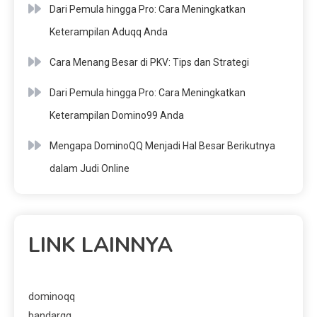
Dari Pemula hingga Pro: Cara Meningkatkan
Keterampilan Aduqq Anda
Cara Menang Besar di PKV: Tips dan Strategi
Dari Pemula hingga Pro: Cara Meningkatkan
Keterampilan Domino99 Anda
Mengapa DominoQQ Menjadi Hal Besar Berikutnya
dalam Judi Online
LINK LAINNYA
dominoqq
bandarqq