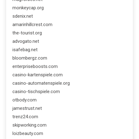
monkeycap.org
sdenix.net
amarinhillcrest.com
the-tourist.org
advogato.net
isafebag.net
bloombergz.com
enterpriseboosts.com
casino-kartenspiele.com
casino-automatenspiele.org
casino-tischspiele.com
otbody.com
jamestrust.net
trenz24.com
skipworking.com
loizbeauty.com