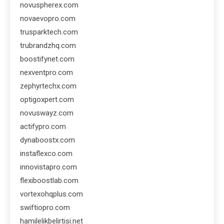
novuspherex.com
novaevopro.com
trusparktech.com
trubrandzhq.com
boostifynet.com
nexventpro.com
zephyrtechx.com
optigoxpert.com
novuswayz.com
actifypro.com
dynaboostx.com
instaflexco.com
innovistapro.com
flexiboostlab.com
vortexohqplus.com
swiftiopro.com
hamilelikbelirtisi.net