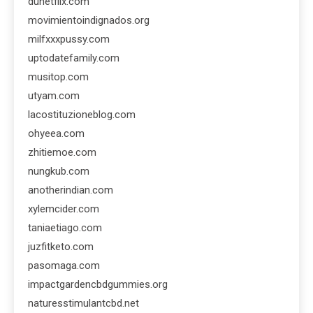
dunetflix.com
movimientoindignados.org
milfxxxpussy.com
uptodatefamily.com
musitop.com
utyam.com
lacostituzioneblog.com
ohyeea.com
zhitiemoe.com
nungkub.com
anotherindian.com
xylemcider.com
taniaetiago.com
juzfitketo.com
pasomaga.com
impactgardencbdgummies.org
naturesstimulantcbd.net