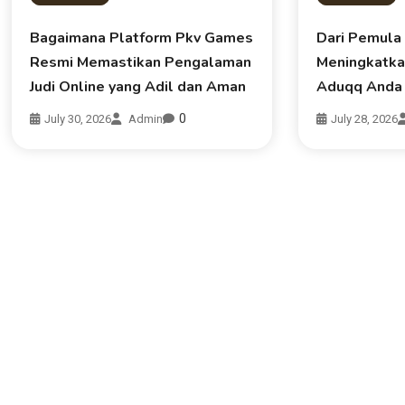
Bagaimana Platform Pkv Games
Dari Pemula 
Resmi Memastikan Pengalaman
Meningkatka
Judi Online yang Adil dan Aman
Aduqq Anda
0
July 30, 2026
Admin
July 28, 2026