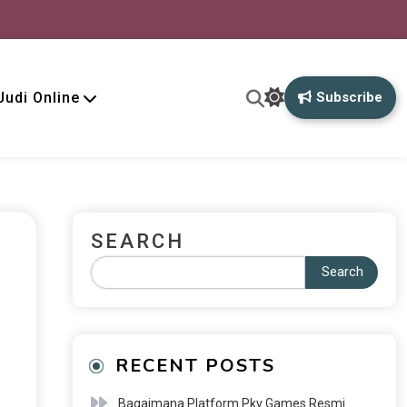
Judi Online
Subscribe
iah besar setiap hari.
SEARCH
Search
RECENT POSTS
Bagaimana Platform Pkv Games Resmi