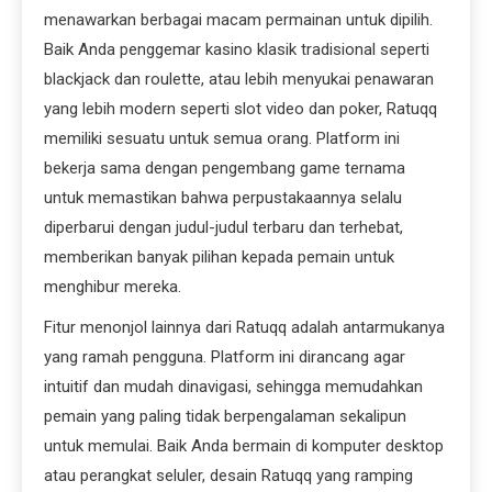
menawarkan berbagai macam permainan untuk dipilih.
Baik Anda penggemar kasino klasik tradisional seperti
blackjack dan roulette, atau lebih menyukai penawaran
yang lebih modern seperti slot video dan poker, Ratuqq
memiliki sesuatu untuk semua orang. Platform ini
bekerja sama dengan pengembang game ternama
untuk memastikan bahwa perpustakaannya selalu
diperbarui dengan judul-judul terbaru dan terhebat,
memberikan banyak pilihan kepada pemain untuk
menghibur mereka.
Fitur menonjol lainnya dari Ratuqq adalah antarmukanya
yang ramah pengguna. Platform ini dirancang agar
intuitif dan mudah dinavigasi, sehingga memudahkan
pemain yang paling tidak berpengalaman sekalipun
untuk memulai. Baik Anda bermain di komputer desktop
atau perangkat seluler, desain Ratuqq yang ramping