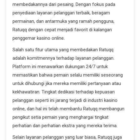
membedakannya dari pesaing. Dengan fokus pada
penyediaan layanan pelanggan terbaik, beragam
permainan, dan antarmuka yang ramah pengguna,
Ratuqq dengan cepat menjadi favorit di kalangan
penggemar kasino online.
Salah satu fitur utama yang membedakan Ratuqq
adalah komitmennya terhadap layanan pelanggan.
Platform ini menawarkan dukungan 24/7 untuk
memastikan bahwa pemain selalu memiliki seseorang
untuk dihubungi jika mereka memiliki pertanyaan atau
kekhawatiran. Tingkat dedikasi terhadap kepuasan
pelanggan seperti ini jarang terjadi di industri kasino
online, dan hal ini telah membantu Ratuqq membangun
pengikut setia pemain yang menghargai tingkat
perhatian dan perhatian ekstra yang mereka terima.
Selain layanan pelanggan yang luar biasa, Ratuqq juga