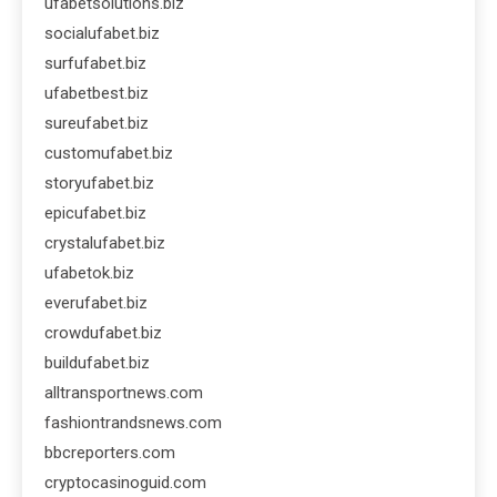
ufabetsolutions.biz
socialufabet.biz
surfufabet.biz
ufabetbest.biz
sureufabet.biz
customufabet.biz
storyufabet.biz
epicufabet.biz
crystalufabet.biz
ufabetok.biz
everufabet.biz
crowdufabet.biz
buildufabet.biz
alltransportnews.com
fashiontrandsnews.com
bbcreporters.com
cryptocasinoguid.com