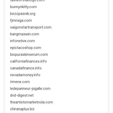
bunnynkitty.com
bezopasnik.org
fjmnxga.com
saigonstartransport.com
bangmaxwin.com
infonetive.com
epictacoshop.com
biopuraskinserum.com
californiafinances.info
canadafinance.info
nevadamoney.info
rimene.com
ledepanneur-pigalle.com
dvd-digest.net
theartistsmarketnola.com
chiranaplus.biz