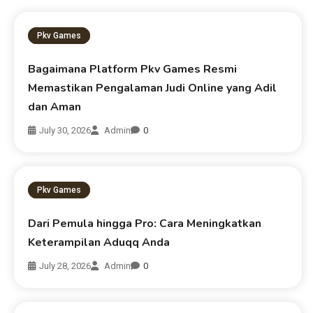
Pkv Games
Bagaimana Platform Pkv Games Resmi
Memastikan Pengalaman Judi Online yang Adil
dan Aman
July 30, 2026
Admin
0
Pkv Games
Dari Pemula hingga Pro: Cara Meningkatkan
Keterampilan Aduqq Anda
July 28, 2026
Admin
0