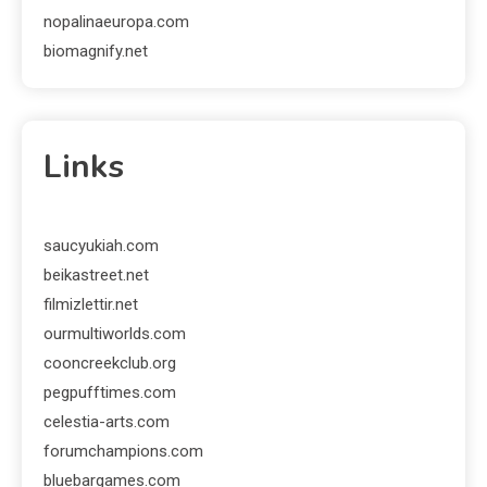
nopalinaeuropa.com
biomagnify.net
Links
saucyukiah.com
beikastreet.net
filmizlettir.net
ourmultiworlds.com
cooncreekclub.org
pegpufftimes.com
celestia-arts.com
forumchampions.com
bluebargames.com