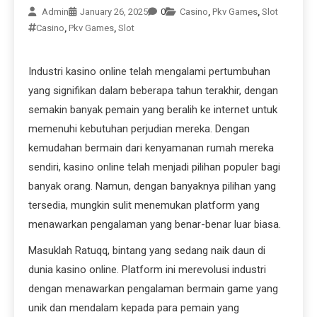
Admin
January 26, 2025
0
Casino
,
Pkv Games
,
Slot
Casino
,
Pkv Games
,
Slot
Industri kasino online telah mengalami pertumbuhan
yang signifikan dalam beberapa tahun terakhir, dengan
semakin banyak pemain yang beralih ke internet untuk
memenuhi kebutuhan perjudian mereka. Dengan
kemudahan bermain dari kenyamanan rumah mereka
sendiri, kasino online telah menjadi pilihan populer bagi
banyak orang. Namun, dengan banyaknya pilihan yang
tersedia, mungkin sulit menemukan platform yang
menawarkan pengalaman yang benar-benar luar biasa.
Masuklah Ratuqq, bintang yang sedang naik daun di
dunia kasino online. Platform ini merevolusi industri
dengan menawarkan pengalaman bermain game yang
unik dan mendalam kepada para pemain yang