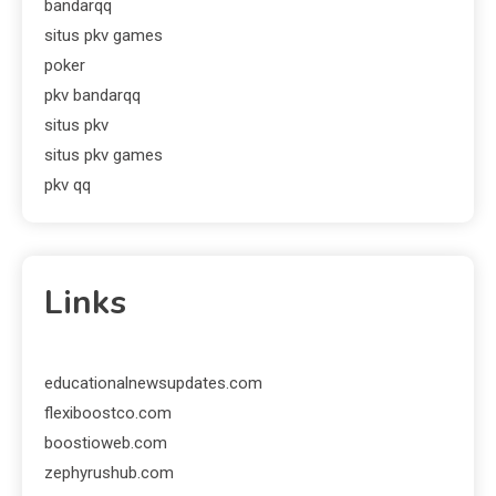
bandarqq
situs pkv games
poker
pkv bandarqq
situs pkv
situs pkv games
pkv qq
Links
educationalnewsupdates.com
flexiboostco.com
boostioweb.com
zephyrushub.com