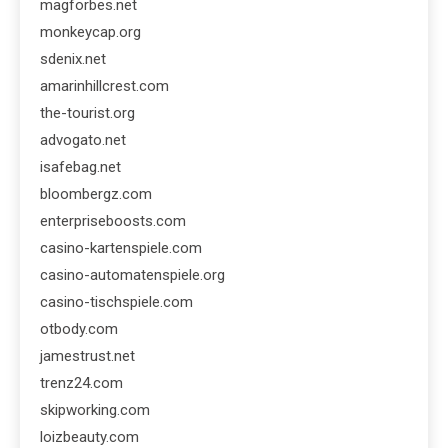
magforbes.net
monkeycap.org
sdenix.net
amarinhillcrest.com
the-tourist.org
advogato.net
isafebag.net
bloombergz.com
enterpriseboosts.com
casino-kartenspiele.com
casino-automatenspiele.org
casino-tischspiele.com
otbody.com
jamestrust.net
trenz24.com
skipworking.com
loizbeauty.com