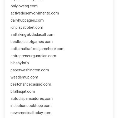
onlylovesg.com
activedesenvolvimento.com
dailyhubpages.com
idnplaysbobet.com
sattakingvikidadacall.com
bestbolaslotgames.com
sattamatkafixedgamehere.com
entrepreneurguardian.com
hibaby.info
paperwashington.com
weedemup.com
bestchancecasino.com
bilalliaqat.com
autodispensadores.com
inductioncooktopp.com
newsmedicaltoday.com