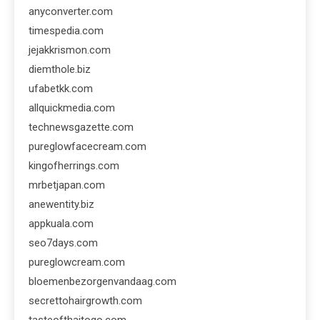
anyconverter.com
timespedia.com
jejakkrismon.com
diemthole.biz
ufabetkk.com
allquickmedia.com
technewsgazette.com
pureglowfacecream.com
kingofherrings.com
mrbetjapan.com
anewentity.biz
appkuala.com
seo7days.com
pureglowcream.com
bloemenbezorgenvandaag.com
secrettohairgrowth.com
tasteofthaitogo.com