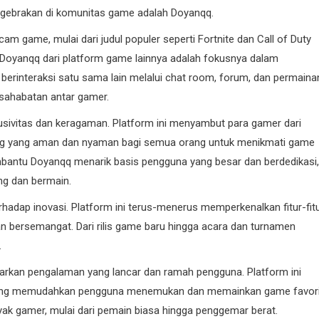
 gebrakan di komunitas game adalah Doyanqq.
game, mulai dari judul populer seperti Fortnite dan Call of Duty
Doyanqq dari platform game lainnya adalah fokusnya dalam
erinteraksi satu sama lain melalui chat room, forum, dan permaina
sahabatan antar gamer.
usivitas dan keragaman. Platform ini menyambut para gamer dari
ruang yang aman dan nyaman bagi semua orang untuk menikmati game
bantu Doyanqq menarik basis pengguna yang besar dan berdedikasi,
ng dan bermain.
dap inovasi. Platform ini terus-menerus memperkenalkan fitur-fit
 bersemangat. Dari rilis game baru hingga acara dan turnamen
.
arkan pengalaman yang lancar dan ramah pengguna. Platform ini
if yang memudahkan pengguna menemukan dan memainkan game favori
yak gamer, mulai dari pemain biasa hingga penggemar berat.