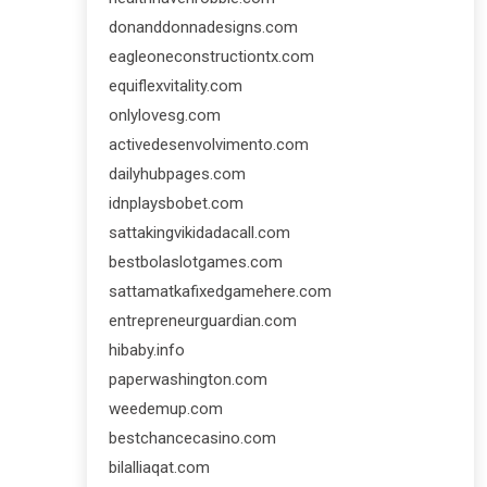
donanddonnadesigns.com
eagleoneconstructiontx.com
equiflexvitality.com
onlylovesg.com
activedesenvolvimento.com
dailyhubpages.com
idnplaysbobet.com
sattakingvikidadacall.com
bestbolaslotgames.com
sattamatkafixedgamehere.com
entrepreneurguardian.com
hibaby.info
paperwashington.com
weedemup.com
bestchancecasino.com
bilalliaqat.com