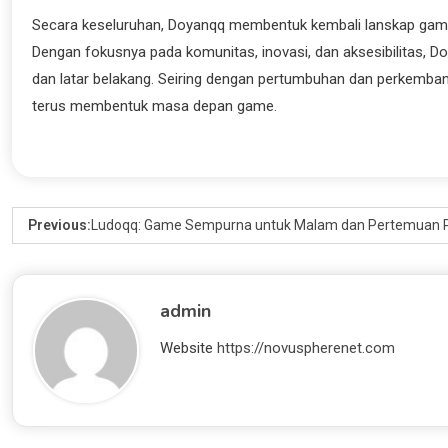
Secara keseluruhan, Doyanqq membentuk kembali lanskap game 
Dengan fokusnya pada komunitas, inovasi, dan aksesibilitas, D
dan latar belakang. Seiring dengan pertumbuhan dan perkembang
terus membentuk masa depan game.
Previous:
Ludoqq: Game Sempurna untuk Malam dan Pertemuan 
admin
Website
https://novuspherenet.com