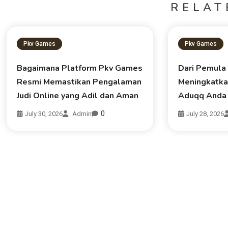
RELAT
Pkv Games
Pkv Games
Bagaimana Platform Pkv Games
Dari Pemula 
Resmi Memastikan Pengalaman
Meningkatka
Judi Online yang Adil dan Aman
Aduqq Anda
0
July 30, 2026
Admin
July 28, 2026