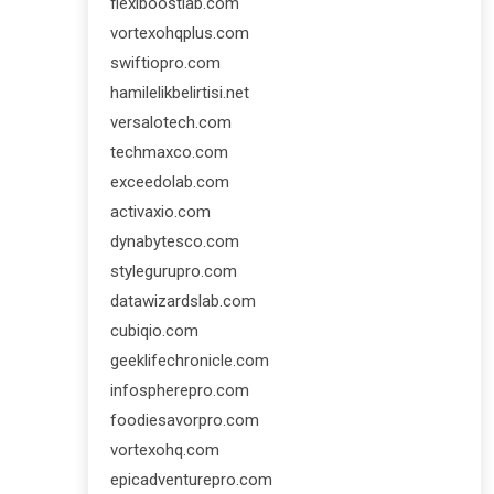
flexiboostlab.com
vortexohqplus.com
swiftiopro.com
hamilelikbelirtisi.net
versalotech.com
techmaxco.com
exceedolab.com
activaxio.com
dynabytesco.com
stylegurupro.com
datawizardslab.com
cubiqio.com
geeklifechronicle.com
infospherepro.com
foodiesavorpro.com
vortexohq.com
epicadventurepro.com