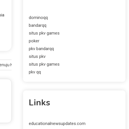
sia
dominoqq
bandarqq
situs pkv games
poker
pkv bandarqq
situs pkv
situs pkv games
enuju Kesuksesan Poker
pkv qq
Links
educationalnewsupdates.com