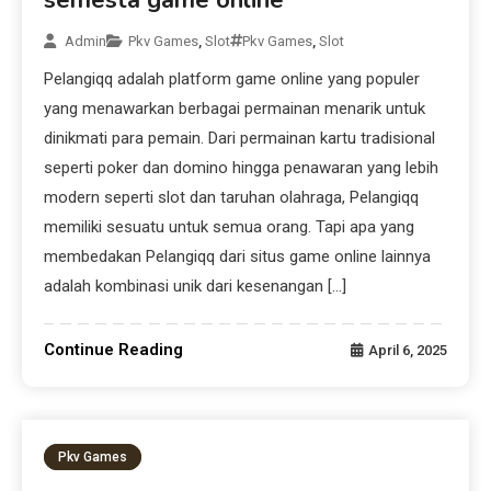
semesta game online
Admin
Pkv Games
,
Slot
Pkv Games
,
Slot
Pelangiqq adalah platform game online yang populer
yang menawarkan berbagai permainan menarik untuk
dinikmati para pemain. Dari permainan kartu tradisional
seperti poker dan domino hingga penawaran yang lebih
modern seperti slot dan taruhan olahraga, Pelangiqq
memiliki sesuatu untuk semua orang. Tapi apa yang
membedakan Pelangiqq dari situs game online lainnya
adalah kombinasi unik dari kesenangan […]
Continue Reading
April 6, 2025
Pkv Games