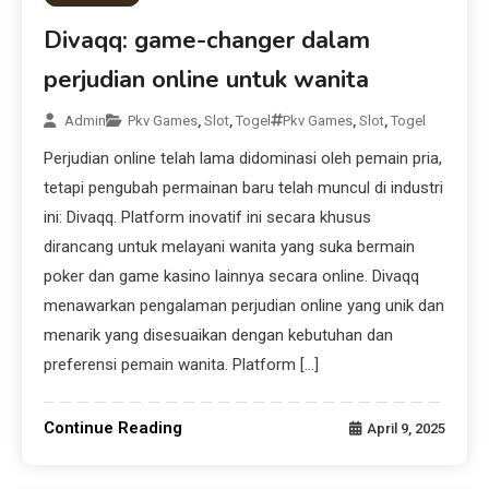
Divaqq: game-changer dalam
perjudian online untuk wanita
Admin
Pkv Games
,
Slot
,
Togel
Pkv Games
,
Slot
,
Togel
Perjudian online telah lama didominasi oleh pemain pria,
tetapi pengubah permainan baru telah muncul di industri
ini: Divaqq. Platform inovatif ini secara khusus
dirancang untuk melayani wanita yang suka bermain
poker dan game kasino lainnya secara online. Divaqq
menawarkan pengalaman perjudian online yang unik dan
menarik yang disesuaikan dengan kebutuhan dan
preferensi pemain wanita. Platform […]
Continue Reading
April 9, 2025