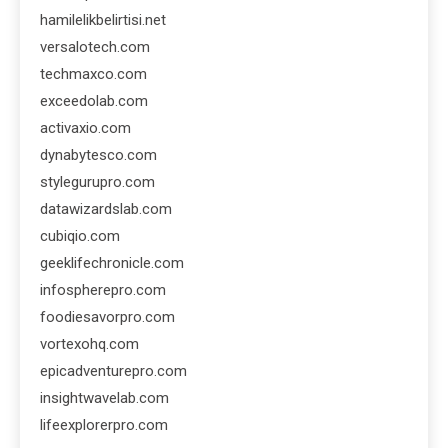
hamilelikbelirtisi.net
versalotech.com
techmaxco.com
exceedolab.com
activaxio.com
dynabytesco.com
stylegurupro.com
datawizardslab.com
cubiqio.com
geeklifechronicle.com
infospherepro.com
foodiesavorpro.com
vortexohq.com
epicadventurepro.com
insightwavelab.com
lifeexplorerpro.com