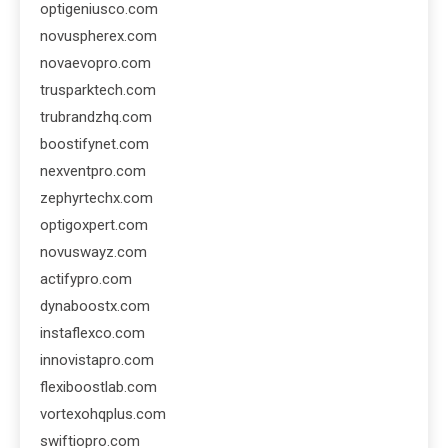
optigeniusco.com
novuspherex.com
novaevopro.com
trusparktech.com
trubrandzhq.com
boostifynet.com
nexventpro.com
zephyrtechx.com
optigoxpert.com
novuswayz.com
actifypro.com
dynaboostx.com
instaflexco.com
innovistapro.com
flexiboostlab.com
vortexohqplus.com
swiftiopro.com