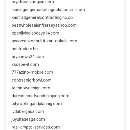
cryptocasinoguid.com
leadingedgemarketingsolutionsmi.com
kastratigeneralcontractinginc.co
bestwholesalenfljerseysshop.com
openlivinglabdays14.com
ayurvedakonsultti-kari-nokela.com
antitraders.biz
aryanews24.com
xscape-it.com
777azino-mobile.com
cobbseniorbowl.com
technowdesign.com
durexsecurityandshipping.com
cityroofingandplannig.com
ivdabergasa.com
juyultadesga.com
real-crypto-services.com