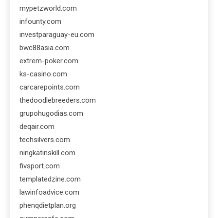
mypetzworld.com
infounty.com
investparaguay-eu.com
bwc88asia.com
extrem-poker.com
ks-casino.com
carcarepoints.com
thedoodlebreeders.com
grupohugodias.com
deqair.com
techsilvers.com
ningkatinskill.com
fivsport.com
templatedzine.com
lawinfoadvice.com
phenqdietplan.org