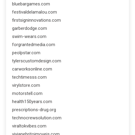
bluebargames.com
festivaldelamalou.com
firstsigninnovations.com
garberdodge.com
swim-wears.com
forgrantedmedia.com
peolpstar.com
tylerscustomdesign.com
carworksonline.com
techtimesss.com
virylstore.com
motorstell.com
health150years.com
prescriptions-drug.org
technocrewsolution.com
viraltokvibes.com
vivianebritoimoveis.com