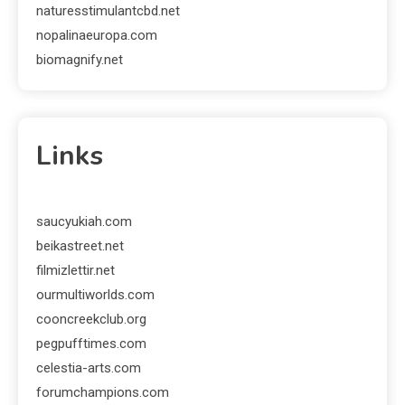
naturesstimulantcbd.net
nopalinaeuropa.com
biomagnify.net
Links
saucyukiah.com
beikastreet.net
filmizlettir.net
ourmultiworlds.com
cooncreekclub.org
pegpufftimes.com
celestia-arts.com
forumchampions.com