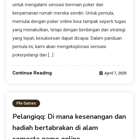
untuk mengalami sensasi bermain poker dari
kenyamanan rumah mereka sendiri. Untuk pemula,
memulai dengan poker online bisa tampak seperti tugas
yang menakutkan, tetapi dengan bimbingan dan strategi
yang tepat, kesuksesan dapat dicapai. Dalam panduan
pemula ini, kami akan mengeksplorasi sensasi
pokerpelangi dan […]
Continue Reading
April 7, 2025
Pkv Games
Pelangiqq: Di mana kesenangan dan
hadiah bertabrakan di alam