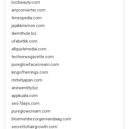
loizbeauty.com
anyconverter.com
timespedia.com
jejakkrismon.com
diemthole.biz
ufabetkk.com
allquickmedia.com
technewsgazette.com
pureglowfacecream.com
kingofherrings.com
mrbetjapan.com
anewentity.biz
appkuala.com
seo7days.com
pureglowcream.com
bloemenbezorgenvandaag.com
secrettohairgrowth.com