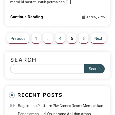
memiliki hasrat untuk permainan. […]
Continue Reading
April 5, 2025
Previous
1
…
4
5
6
Next
SEARCH
Search
RECENT POSTS
Bagaimana Platform Pkv Games Resmi Memastikan
Pengalaman Judi Online yang Adil dan Aman