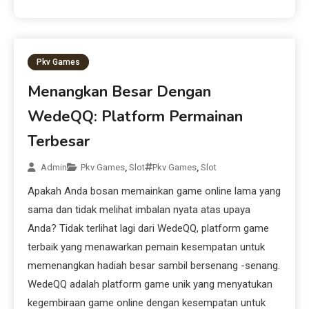
Pkv Games
Menangkan Besar Dengan
WedeQQ: Platform Permainan
Terbesar
Admin
Pkv Games
,
Slot
Pkv Games
,
Slot
Apakah Anda bosan memainkan game online lama yang
sama dan tidak melihat imbalan nyata atas upaya
Anda? Tidak terlihat lagi dari WedeQQ, platform game
terbaik yang menawarkan pemain kesempatan untuk
memenangkan hadiah besar sambil bersenang -senang.
WedeQQ adalah platform game unik yang menyatukan
kegembiraan game online dengan kesempatan untuk