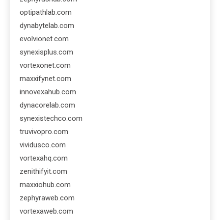
optipathlab.com
dynabytelab.com
evolvionet.com
synexisplus.com
vortexonet.com
maxxifynet.com
innovexahub.com
dynacorelab.com
synexistechco.com
truvivopro.com
vividusco.com
vortexahq.com
zenithifyit.com
maxxiohub.com
zephyraweb.com
vortexaweb.com