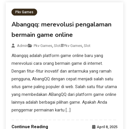
Pkv Games
Abangqq: merevolusi pengalaman
bermain game online
Admin
Pkv Games
,
Slot
Pkv Games
,
Slot
Abangqq adalah platform game online baru yang
merevolusi cara orang bermain game di internet.
Dengan fitur-fitur inovatif dan antarmuka yang ramah
pengguna, AbangQQ dengan cepat menjadi salah satu
situs game paling populer di web. Salah satu fitur utama
yang membedakan ABangQQ dari platform game online
lainnya adalah berbagai pilihan game. Apakah Anda
penggemar permainan kartu […]
Continue Reading
April 8, 2025