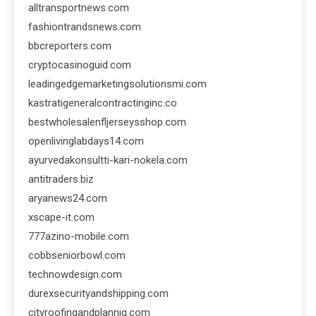
alltransportnews.com
fashiontrandsnews.com
bbcreporters.com
cryptocasinoguid.com
leadingedgemarketingsolutionsmi.com
kastratigeneralcontractinginc.co
bestwholesalenfljerseysshop.com
openlivinglabdays14.com
ayurvedakonsultti-kari-nokela.com
antitraders.biz
aryanews24.com
xscape-it.com
777azino-mobile.com
cobbseniorbowl.com
technowdesign.com
durexsecurityandshipping.com
cityroofingandplannig.com