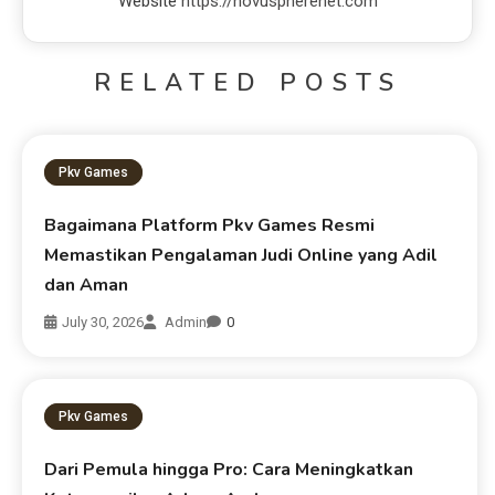
Website
https://novuspherenet.com
RELATED POSTS
Pkv Games
Bagaimana Platform Pkv Games Resmi
Memastikan Pengalaman Judi Online yang Adil
dan Aman
July 30, 2026
Admin
0
Pkv Games
Dari Pemula hingga Pro: Cara Meningkatkan