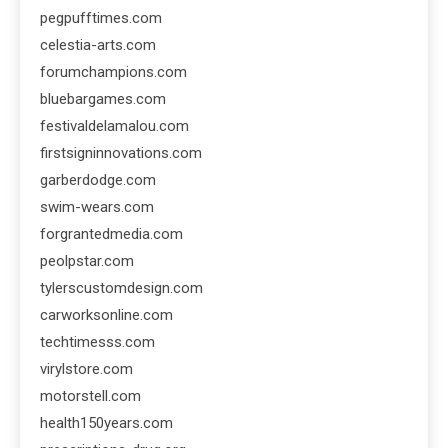
pegpufftimes.com
celestia-arts.com
forumchampions.com
bluebargames.com
festivaldelamalou.com
firstsigninnovations.com
garberdodge.com
swim-wears.com
forgrantedmedia.com
peolpstar.com
tylerscustomdesign.com
carworksonline.com
techtimesss.com
virylstore.com
motorstell.com
health150years.com