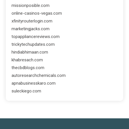
missionposible.com
online-casinos-vegas.com
xfinityrouterlogin.com
marketingjacks.com
topappliancereviews.com
trickytechupdates.com
hindiabhimaan.com
khabresach.com
thecbdblogs.com
autoresearchchemicals.com
apnabusinesskaro.com
suleckiego.com