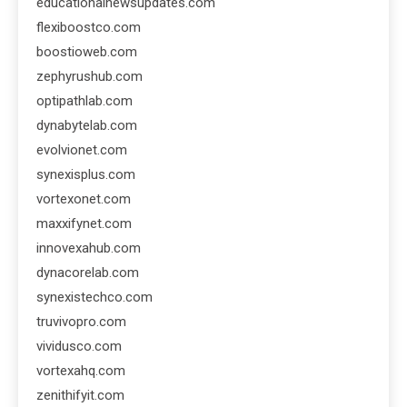
educationalnewsupdates.com
flexiboostco.com
boostioweb.com
zephyrushub.com
optipathlab.com
dynabytelab.com
evolvionet.com
synexisplus.com
vortexonet.com
maxxifynet.com
innovexahub.com
dynacorelab.com
synexistechco.com
truvivopro.com
vividusco.com
vortexahq.com
zenithifyit.com