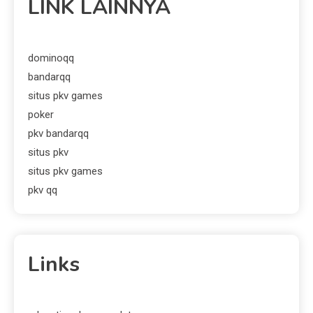
LINK LAINNYA
dominoqq
bandarqq
situs pkv games
poker
pkv bandarqq
situs pkv
situs pkv games
pkv qq
Links