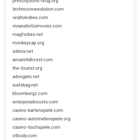
prescriptions-drug.org
technocrewsolution.com
viraltokvibes.com
vivianebritoimoveis.com
magforbes.net
monkeycap.org
sdenix.net
amarinhillcrest.com
the-tourist.org
advogato.net
isafebag.net
bloombergz.com
enterpriseboosts.com
casino-kartenspiele.com
casino-automatenspiele.org
casino-tischspiele.com
otbody.com